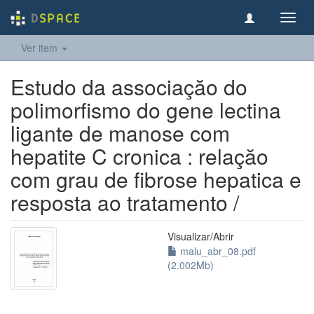
Toggl
navig
Ver item
Estudo da associaçăo do
polimorfismo do gene lectina
ligante de manose com
hepatite C cronica : relaçăo
com grau de fibrose hepatica e
resposta ao tratamento /
Visualizar/
Abrir
malu_abr_08.pdf
(2.002Mb)