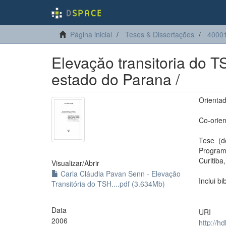
Página inicial
Teses & Dissertações
40001
Elevaçăo transitoria do T
estado do Parana /
Orientad
Co-orie
Tese (d
Progra
Curitiba
Visualizar/
Abrir
Carla Cláudia Pavan Senn - Elevação
Inclui bi
Transitória do TSH....pdf (3.634Mb)
Data
URI
2006
http://h