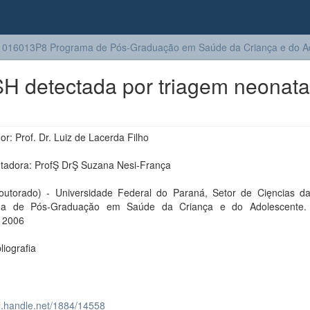
016013P8 Programa de Pós-Graduação em Saúde da Criança e do A
SH detectada por triagem neonata
or: Prof. Dr. Luiz de Lacerda Filho
ntadora: ProfŞ DrŞ Suzana Nesi-França
outorado) - Universidade Federal do Paraná, Setor de Cięncias d
ma de Pós-Graduaçăo em Saúde da Criança e do Adolescente. 
, 2006
bliografia
dl.handle.net/1884/14558