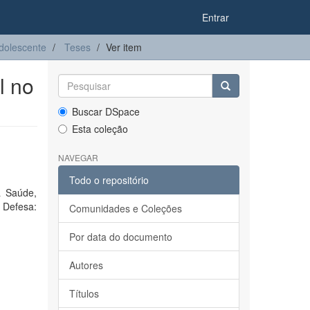
Entrar
dolescente
Teses
Ver item
l no
Buscar DSpace
Esta coleção
NAVEGAR
Todo o repositório
a Saúde,
Defesa:
Comunidades e Coleções
Por data do documento
Autores
Títulos