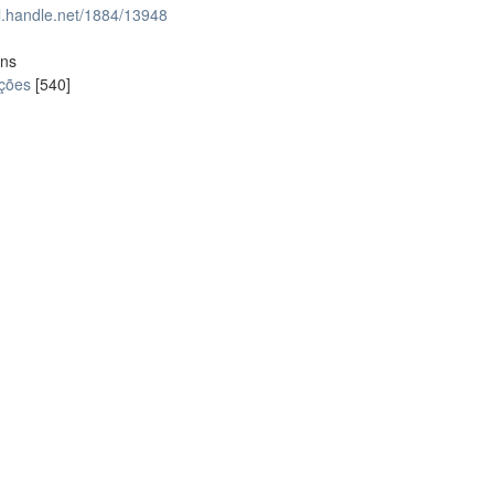
dl.handle.net/1884/13948
ons
ações
[540]