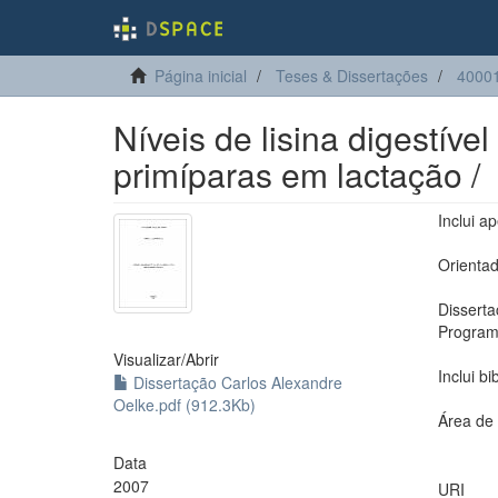
Página inicial
Teses & Dissertações
40001
Níveis de lisina digestív
primíparas em lactação /
Inclui a
Orienta
Disserta
Program
Visualizar/
Abrir
Inclui bi
Dissertação Carlos Alexandre
Oelke.pdf (912.3Kb)
Área de
Data
2007
URI