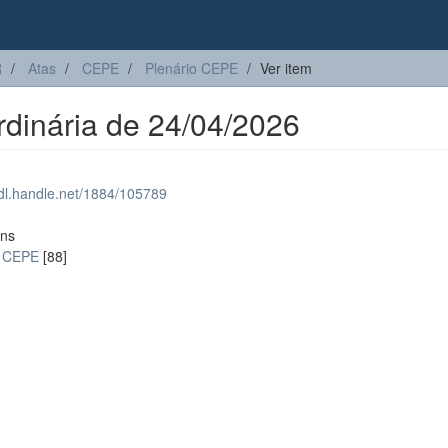
R
Atas
CEPE
Plenário CEPE
Ver item
dinária de 24/04/2026
hdl.handle.net/1884/105789
ons
o CEPE
[88]