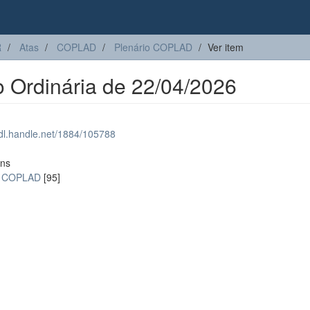
R
Atas
COPLAD
Plenário COPLAD
Ver item
Ordinária de 22/04/2026
hdl.handle.net/1884/105788
ons
o COPLAD
[95]