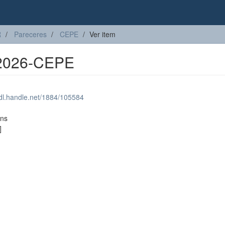
R
Pareceres
CEPE
Ver item
-2026-CEPE
hdl.handle.net/1884/105584
ons
]