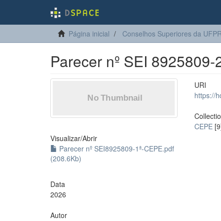
Página inicial
Conselhos Superiores da UFP
Parecer nº SEI 8925809
URI
https://
Collecti
CEPE
[9
Visualizar/
Abrir
Parecer nº SEI8925809-1ª-CEPE.pdf
(208.6Kb)
Data
2026
Autor