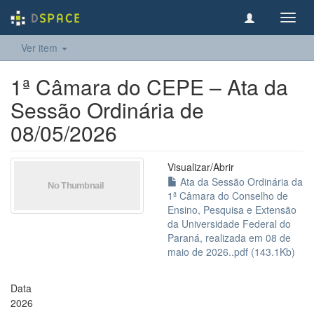
Toggl
navig
Ver item
1ª Câmara do CEPE – Ata da
Sessão Ordinária de
08/05/2026
Visualizar/
Abrir
Ata da Sessão Ordinária da
1ª Câmara do Conselho de
Ensino, Pesquisa e Extensão
da Universidade Federal do
Paraná, realizada em 08 de
maio de 2026..pdf (143.1Kb)
Data
2026