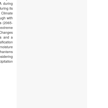
A during
uring its
 Climate
ugh with
ns (2065-
 extreme
 Changes
ts and a
ification
 moisture
chanisms
nsidering
ipitation