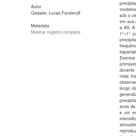
precipi
Autor
modelos
Gaissler, Lucas Fanderuff
sob o c
em sua 
Metadata
a AS. A 
Mostrar registro completo
1°×1° pa
precipi
frequên
espacia
Eventos
primave
durante
mais fr
observa
longo d
general
precipit
anos de
e um en
intensif
atmosfé
reprodu