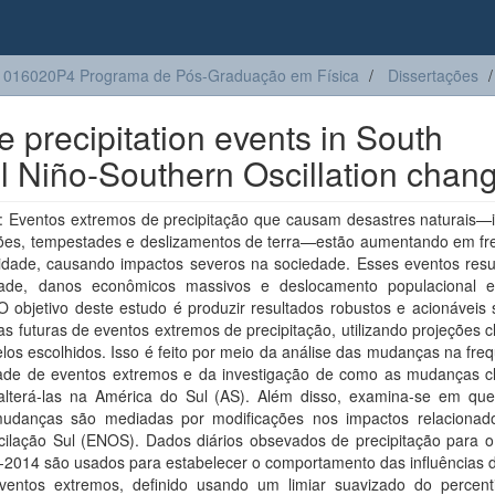
016020P4 Programa de Pós-Graduação em Física
Dissertações
 precipitation events in South
 El Niño-Southern Oscillation chan
 Eventos extremos de precipitação que causam desastres naturais—i
ões, tempestades e deslizamentos de terra—estão aumentando em fr
sidade, causando impactos severos na sociedade. Esses eventos res
dade, danos econômicos massivos e deslocamento populacional 
O objetivo deste estudo é produzir resultados robustos e acionáveis
 futuras de eventos extremos de precipitação, utilizando projeções c
os escolhidos. Isso é feito por meio da análise das mudanças na fre
dade de eventos extremos e da investigação de como as mudanças cl
lterá-las na América do Sul (AS). Além disso, examina-se em qu
udanças são mediadas por modificações nos impactos relacionad
cilação Sul (ENOS). Dados diários obsevados de precipitação para o
-2014 são usados para estabelecer o comportamento das influências
ventos extremos, definido usando um limiar suavizado do percent