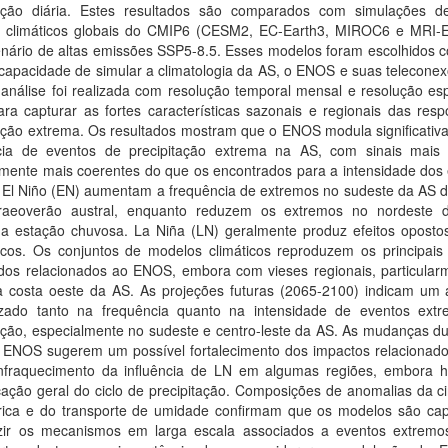
tação diária. Estes resultados são comparados com simulações d
 climáticos globais do CMIP6 (CESM2, EC-Earth3, MIROC6 e MRI-
enário de altas emissões SSP5-8.5. Esses modelos foram escolhidos 
capacidade de simular a climatologia da AS, o ENOS e suas telecone
análise foi realizada com resolução temporal mensal e resolução esp
ra capturar as fortes características sazonais e regionais das resp
tação extrema. Os resultados mostram que o ENOS modula significativ
cia de eventos de precipitação extrema na AS, com sinais mais 
lmente mais coerentes do que os encontrados para a intensidade dos 
 El Niño (EN) aumentam a frequência de extremos no sudeste da AS d
raeoverão austral, enquanto reduzem os extremos no nordeste d
 a estação chuvosa. La Niña (LN) geralmente produz efeitos oposto
acos. Os conjuntos de modelos climáticos reproduzem os principais
dos relacionados ao ENOS, embora com vieses regionais, particular
a costa oeste da AS. As projeções futuras (2065-2100) indicam um
izado tanto na frequência quanto na intensidade de eventos ext
ação, especialmente no sudeste e centro-leste da AS. As mudanças du
 ENOS sugerem um possível fortalecimento dos impactos relacionad
fraquecimento da influência de LN em algumas regiões, embora 
icação geral do ciclo de precipitação. Composições de anomalias da c
rica e do transporte de umidade confirmam que os modelos são ca
zir os mecanismos em larga escala associados a eventos extremo