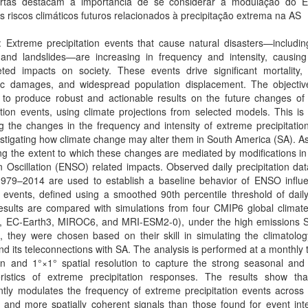
rtas destacam a importância de se considerar a modulação do
os riscos climáticos futuros relacionados à precipitação extrema na AS
: Extreme precipitation events that cause natural disasters—includin
 and landslides—are increasing in frequency and intensity, causing
ceted impacts on society. These events drive significant mortality,
c damages, and widespread population displacement. The objective
s to produce robust and actionable results on the future changes of
ation events, using climate projections from selected models. This i
g the changes in the frequency and intensity of extreme precipitatio
stigating how climate change may alter them in South America (SA). As
g the extent to which these changes are mediated by modifications in
 Oscillation (ENSO) related impacts. Observed daily precipitation dat
1979–2014 are used to establish a baseline behavior of ENSO influ
events, defined using a smoothed 90th percentile threshold of daily 
esults are compared with simulations from four CMIP6 global climat
 EC-Earth3, MIROC6, and MRI-ESM2-0), under the high emissions 
, they were chosen based on their skill in simulating the climatolo
 its teleconnections with SA. The analysis is performed at a monthly
on and 1°×1° spatial resolution to capture the strong seasonal and 
eristics of extreme precipitation responses. The results show t
antly modulates the frequency of extreme precipitation events across
 and more spatially coherent signals than those found for event inte