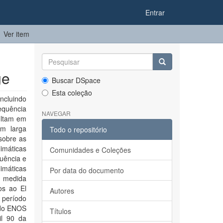
Entrar
Ver item
ge
Buscar DSpace
Esta coleção
ncluindo
equência
NAVEGAR
ultam em
em larga
Todo o repositório
 sobre as
limáticas
Comunidades e Coleções
quência e
imáticas
Por data do documento
e medida
os ao El
Autores
 período
 do ENOS
Títulos
il 90 da