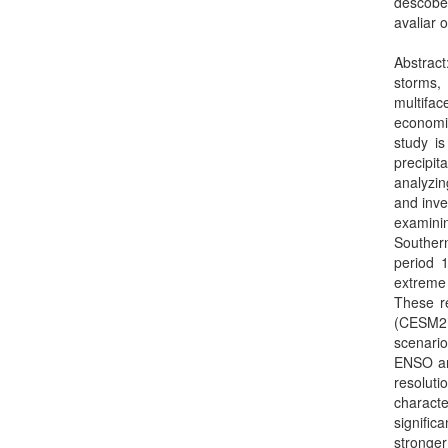
descobe
avaliar 
Abstract
storms,
multifa
economi
study i
precipit
analyzin
and inve
examinin
Southern
period 
extreme 
These r
(CESM2,
scenario
ENSO and
resoluti
charact
signific
stronger