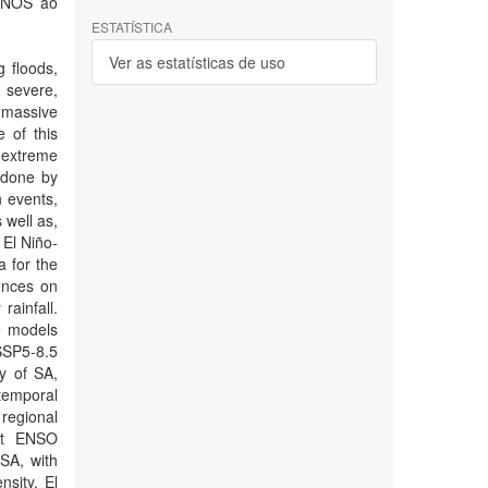
 ENOS ao
ESTATÍSTICA
Ver as estatísticas de uso
g floods,
 severe,
 massive
 of this
 extreme
s done by
n events,
 well as,
 El Niño-
a for the
ences on
rainfall.
e models
SSP5-8.5
gy of SA,
 temporal
regional
hat ENSO
 SA, with
nsity. El