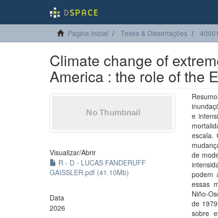
Página inicial
Teses & Dissertações
40001
Climate change of extreme
America : the role of the
Resumo:
inundaç
e inten
mortali
escala. 
mudanças
Visualizar/
Abrir
de model
R - D - LUCAS FANDERUFF
intensi
GAISSLER.pdf (41.10Mb)
podem a
essas m
Niño-Os
Data
de 1979
2026
sobre e