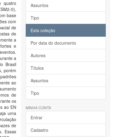
e quatro
Assuntos
ESM2-0),
com base
Tipo
xões com
acial de
Esta coleção
ostas de
amente a
Por data do documento
fortes e
eventos.
Autores
urante a
o Brasil
Títulos
s, porém
 padrões
Assuntos
mente ao
 aumento
Tipo
remos de
rante os
os ao EN
MINHA CONTA
haja uma
Entrar
irculação
pazes de
Cadastro
s. Essas