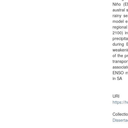
Niño (E
austral 
rainy s
model e
regional
2100) in
precipi
during 
weakenin
of the p
transpo
associat
ENSO mod
in SA
URI
https://
Collecti
Dissert