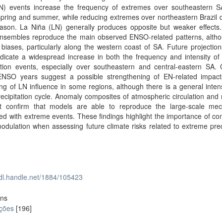
N) events increase the frequency of extremes over southeastern S
spring and summer, while reducing extremes over northeastern Brazil d
eason. La Niña (LN) generally produces opposite but weaker effects.
nsembles reproduce the main observed ENSO-related patterns, altho
 biases, particularly along the western coast of SA. Future projectio
dicate a widespread increase in both the frequency and intensity of
tation events, especially over southeastern and central-eastern SA.
ENSO years suggest a possible strengthening of EN-related impac
g of LN influence in some regions, although there is a general intens
recipitation cycle. Anomaly composites of atmospheric circulation and
rt confirm that models are able to reproduce the large-scale me
ed with extreme events. These findings highlight the importance of co
ulation when assessing future climate risks related to extreme prec
hdl.handle.net/1884/105423
ons
ações
[196]