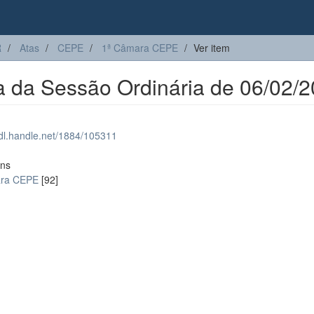
R
Atas
CEPE
1ª Câmara CEPE
Ver item
 da Sessão Ordinária de 06/02/
hdl.handle.net/1884/105311
ons
ara CEPE
[92]