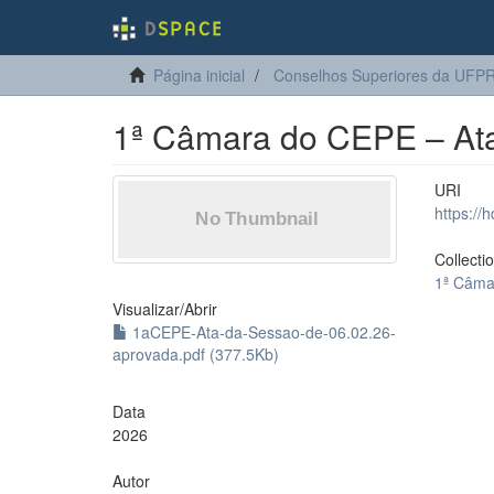
Página inicial
Conselhos Superiores da UFP
1ª Câmara do CEPE – Ata
URI
https://
Collecti
1ª Câm
Visualizar/
Abrir
1aCEPE-Ata-da-Sessao-de-06.02.26-
aprovada.pdf (377.5Kb)
Data
2026
Autor