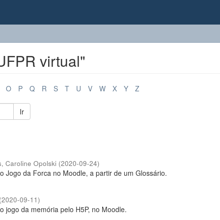
UFPR virtual"
O
P
Q
R
S
T
U
V
W
X
Y
Z
Ir
, Caroline Opolski
(
2020-09-24
)
 o Jogo da Forca no Moodle, a partir de um Glossário.
(
2020-09-11
)
r o jogo da memória pelo H5P, no Moodle.