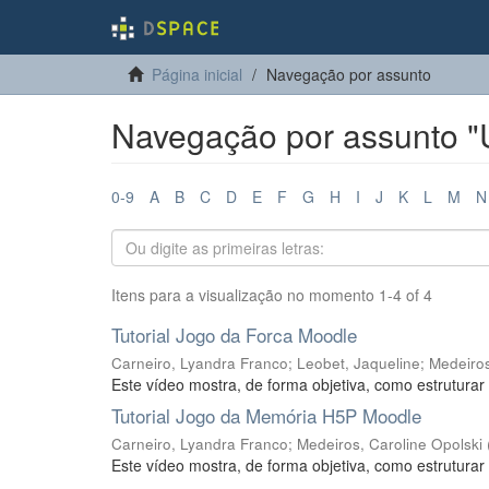
Página inicial
Navegação por assunto
Navegação por assunto "
0-9
A
B
C
D
E
F
G
H
I
J
K
L
M
N
Itens para a visualização no momento 1-4 of 4
Tutorial Jogo da Forca Moodle
Carneiro, Lyandra Franco
;
Leobet, Jaqueline
;
Medeiros
Este vídeo mostra, de forma objetiva, como estruturar
Tutorial Jogo da Memória H5P Moodle
Carneiro, Lyandra Franco
;
Medeiros, Caroline Opolski
Este vídeo mostra, de forma objetiva, como estrutura