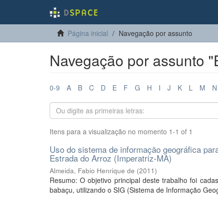
Página inicial
Navegação por assunto
Navegação por assunto "B
0-9
A
B
C
D
E
F
G
H
I
J
K
L
M
N
Itens para a visualização no momento 1-1 of 1
Uso do sistema de informação geográfica par
Estrada do Arroz (Imperatriz-MA)
Almeida, Fabio Henrique de
(
2011
)
Resumo: O objetivo principal deste trabalho foi cad
babaçu, utilizando o SIG (Sistema de Informação Geográ