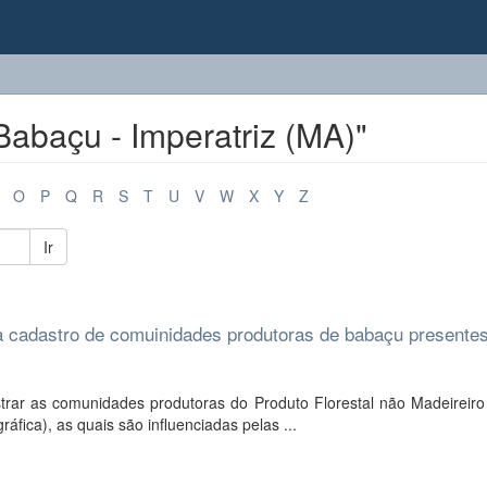
abaçu - Imperatriz (MA)"
O
P
Q
R
S
T
U
V
W
X
Y
Z
Ir
a cadastro de comuinidades produtoras de babaçu presente
astrar as comunidades produtoras do Produto Florestal não Madeireir
fica), as quais são influenciadas pelas ...