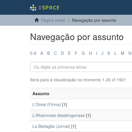
Página inicial
Navegação por assunto
Navegação por assunto
0-9
A
B
C
D
E
F
G
H
I
J
K
L
M
N
Itens para a visualização no momento 1-20 of 1921
Assunto
L'Oreal (Firma)
[1]
L-Rhamnose desidrogenase
[1]
La Battaglia (Jornal)
[1]