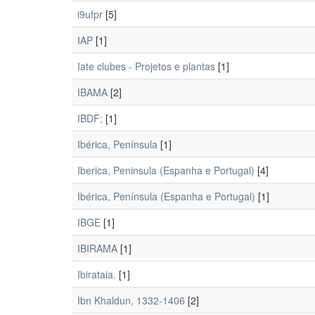
i9ufpr
[5]
IAP
[1]
Iate clubes - Projetos e plantas
[1]
IBAMA
[2]
IBDF;
[1]
Ibérica, Península
[1]
Iberica, Peninsula (Espanha e Portugal)
[4]
Ibérica, Península (Espanha e Portugal)
[1]
IBGE
[1]
IBIRAMA
[1]
Ibirataia.
[1]
Ibn Khaldun, 1332-1406
[2]