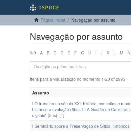
Página inicial
Navegação por assunto
Navegação por assunto
0-9
A
B
C
D
E
F
G
H
I
J
K
L
M
N
Itens para a visualização no momento 1-20 of 2995
Assunto
I O trabalho no século XXI: história, conceitos e mod
histórico e evolução (5hs). III A Gestão de Carreiras 
digitais” (5hs).
[1]
I Seminário sobre a Preservação de Sítios Históric