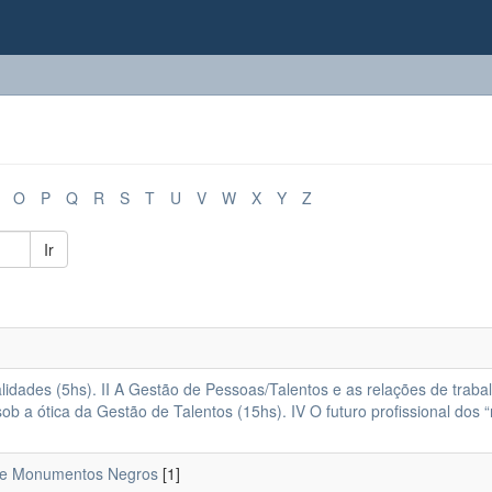
O
P
Q
R
S
T
U
V
W
X
Y
Z
Ir
alidades (5hs). II A Gestão de Pessoas/Talentos e as relações de traba
sob a ótica da Gestão de Talentos (15hs). IV O futuro profissional dos “
os e Monumentos Negros
[1]