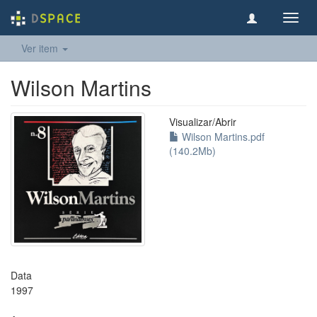
Toggl
navig
Ver item
Wilson Martins
Visualizar/
Abrir
Wilson Martins.pdf
(140.2Mb)
Data
1997