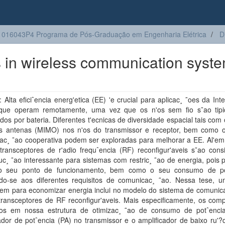
016043P4 Programa de Pós-Graduação em Engenharia Elétrica
D
s in wireless communication syst
Alta eficiˆencia energ'etica (EE) 'e crucial para aplicac¸ ˜oes da Int
que operam remotamente, uma vez que os n'os sem fio s˜ao tip
dos por bateria. Diferentes t'ecnicas de diversidade espacial tais com
las antenas (MIMO) nos n'os do transmissor e receptor, bem como 
ac¸ ˜ao cooperativa podem ser exploradas para melhorar a EE. Al'em 
transceptores de r'adio frequˆencia (RF) reconfigur'aveis s˜ao cons
c¸ ˜ao interessante para sistemas com restric¸ ˜ao de energia, pois
 o seu ponto de funcionamento, bem como o seu consumo de po
do-se aos diferentes requisitos de comunicac¸ ˜ao. Nessa tese, 
em para economizar energia inclui no modelo do sistema de comunica
transceptores de RF reconfigur'aveis. Mais especificamente, os com
dos em nossa estrutura de otimizac¸ ˜ao de consumo de potˆenci
ador de potˆencia (PA) no transmissor e o amplificador de baixo ru'