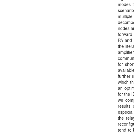
modes fo
scenari
multipl
decompo
nodes ar
forward 
PA and L
the lite
amplifi
communi
for shor
availabl
further 
which th
an opti
for the 
we comp
results
especial
the rela
reconfig
tend to 