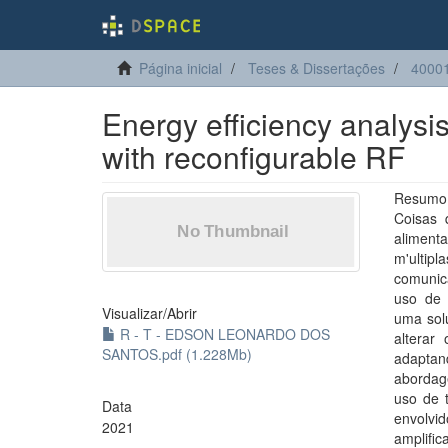
Página inicial
Teses & Dissertações
40001
Energy efficiency analysi
with reconfigurable RF
Resumo: 
Coisas 
alimenta
m'ultip
comunic
uso de 
Visualizar/
Abrir
uma solu
R - T - EDSON LEONARDO DOS
alterar
SANTOS.pdf (1.228Mb)
adaptan
abordag
uso de 
Data
envolvi
2021
amplific