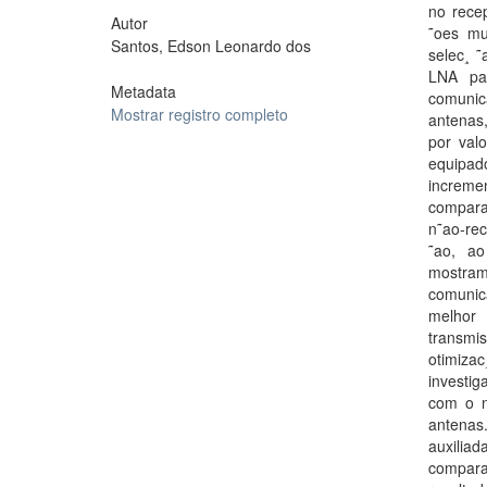
no rece
Autor
˜oes mu
Santos, Edson Leonardo dos
selec¸ 
LNA par
Metadata
comunic
Mostrar registro completo
antenas
por val
equipad
increme
compara
n˜ao-rec
˜ao, ao
mostra
comunic
melhor 
transmis
otimizac
investi
com o n
antenas
auxiliad
compara