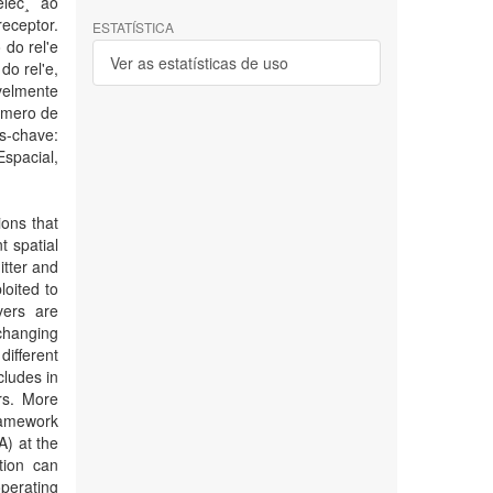
lec¸ ˜ao
receptor.
ESTATÍSTICA
do rel'e
Ver as estatísticas de uso
do rel'e,
velmente
'umero de
s-chave:
Espacial,
ions that
t spatial
itter and
oited to
vers are
 changing
ifferent
cludes in
rs. More
framework
A) at the
tion can
operating