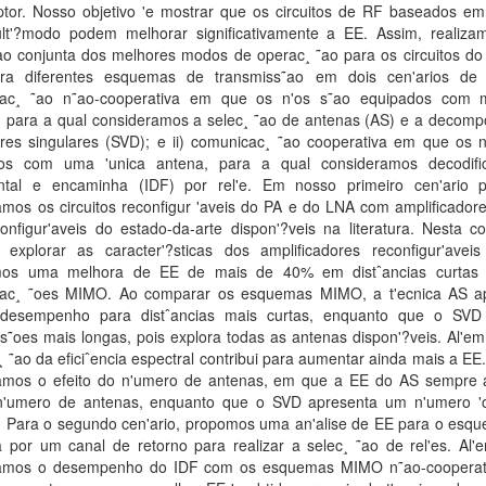
ptor. Nosso objetivo 'e mostrar que os circuitos de RF baseados em
lt'?modo podem melhorar significativamente a EE. Assim, realiz
˜ao conjunta dos melhores modos de operac¸ ˜ao para os circuitos do
a diferentes esquemas de transmiss˜ao em dois cen'arios de 
ac¸ ˜ao n˜ao-cooperativa em que os n'os s˜ao equipados com m'
, para a qual consideramos a selec¸ ˜ao de antenas (AS) e a decompo
ores singulares (SVD); e ii) comunicac¸ ˜ao cooperativa em que os n
os com uma 'unica antena, para a qual consideramos decodifi
ntal e encaminha (IDF) por rel'e. Em nosso primeiro cen'ario p
mos os circuitos reconfigur 'aveis do PA e do LNA com amplificador
onfigur'aveis do estado-da-arte dispon'?veis na literatura. Nesta c
 explorar as caracter'?sticas dos amplificadores reconfigur'avei
mos uma melhora de EE de mais de 40% em distˆancias curtas 
ac¸ ˜oes MIMO. Ao comparar os esquemas MIMO, a t'ecnica AS a
desempenho para distˆancias mais curtas, enquanto que o SVD
s˜oes mais longas, pois explora todas as antenas dispon'?veis. Al'em
¸ ˜ao da eficiˆencia espectral contribui para aumentar ainda mais a EE.
gamos o efeito do n'umero de antenas, em que a EE do AS sempre
'umero de antenas, enquanto que o SVD apresenta um n'umero '
. Para o segundo cen'ario, propomos uma an'alise de EE para o esqu
a por um canal de retorno para realizar a selec¸ ˜ao de rel'es. Al'
mos o desempenho do IDF com os esquemas MIMO n˜ao-cooperat