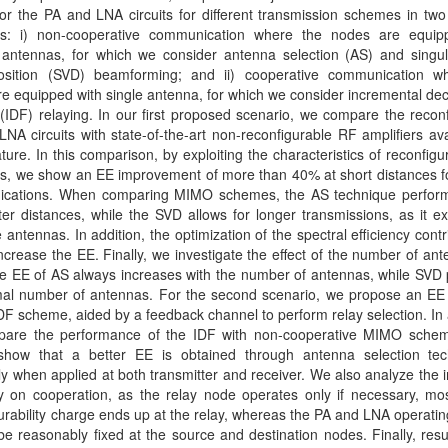
r the PA and LNA circuits for different transmission schemes in two
os: i) non-cooperative communication where the nodes are equip
e antennas, for which we consider antenna selection (AS) and singul
sition (SVD) beamforming; and ii) cooperative communication w
e equipped with single antenna, for which we consider incremental d
(IDF) relaying. In our first proposed scenario, we compare the recon
NA circuits with state-of-the-art non-reconfigurable RF amplifiers ava
rature. In this comparison, by exploiting the characteristics of reconfig
ers, we show an EE improvement of more than 40% at short distances 
cations. When comparing MIMO schemes, the AS technique perform
ter distances, while the SVD allows for longer transmissions, as it exp
e antennas. In addition, the optimization of the spectral efficiency contr
increase the EE. Finally, we investigate the effect of the number of ant
e EE of AS always increases with the number of antennas, while SVD 
mal number of antennas. For the second scenario, we propose an EE 
IDF scheme, aided by a feedback channel to perform relay selection. In 
are the performance of the IDF with non-cooperative MIMO sche
 show that a better EE is obtained through antenna selection tec
ly when applied at both transmitter and receiver. We also analyze the 
y on cooperation, as the relay node operates only if necessary, mos
urability charge ends up at the relay, whereas the PA and LNA operat
be reasonably fixed at the source and destination nodes. Finally, res