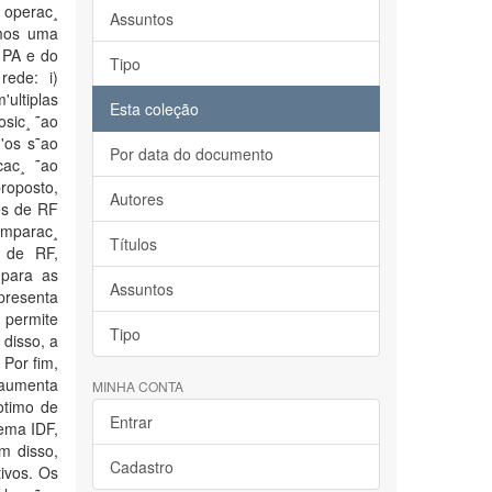
 operac¸
Assuntos
amos uma
 PA e do
Tipo
rede: i)
ultiplas
Esta coleção
sic¸ ˜ao
'os s˜ao
Por data do documento
cac¸ ˜ao
roposto,
Autores
es de RF
omparac¸
Títulos
s de RF,
para as
Assuntos
presenta
 permite
Tipo
 disso, a
 Por fim,
 aumenta
MINHA CONTA
otimo de
Entrar
ema IDF,
em disso,
Cadastro
ivos. Os