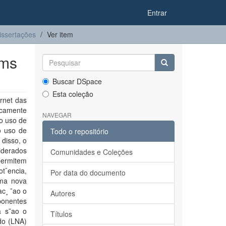
Entrar
issertações
Ver item
ems
Buscar DSpace
Esta coleção
ernet das
icamente
NAVEGAR
 o uso de
o uso de
Todo o repositório
disso, o
iderados
Comunidades e Coleções
 permitem
tˆencia,
Por data do documento
uma nova
c¸ ˜ao o
Autores
ponentes
a s˜ao o
Títulos
?do (LNA)