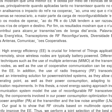
dos mostram que uma melhor EE 'e obtida por meio de t'ecnicas de se
as, principalmente quando aplicadas tanto no transmissor quanto no 
 analisamos o impacto do rel'e na cooperac¸ ˜ao, uma vez que o n'o 
enas se necess'ario, a maior parte da carga de reconfigurabilidade 'e 
o os modos de operac¸ ˜ao do PA e do LNA tendem a ser razoa
nos n'os de origem e destino. Por fim, os resultados mostram que o n
contribui para alcanc¸ar transmiss˜oes de longa distˆancia. Palavra
cia Energ'etica, Transceptores de RF Reconfigur'aveis, Diversidade 
as Antenas, Comunicac¸ ˜oes Cooperativas.
: High energy efficiency (EE) is crucial for Internet of Things applicat
remotely, since wireless nodes are typically battery-powered. Differen
y techniques such as the use of multiple antennas (MIMO) at the transm
 nodes, as well as the use of cooperative communication can be expl
 the EE. In addition, the use of radio frequency (RF) transcei
ed an interesting solution for powerrestricted systems, as they allow
perating point, as well as their power consumption, adapting to d
ation requirements. In this thesis, a novel energy-saving approach in
munication system model the use of reconfigurable RF transceive
ally, the components involved in our power consumption optimization 
power amplifier (PA) at the transmitter and the low noise amplifier (LN
r. Our goal is to show that RF circuits based on multimode opera
antly improve the EE. Thus, we perform a joint selection of the best 