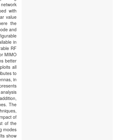
 network
ped with
ar value
here the
ecode and
figurable
ilable in
urable RF
for MIMO
s better
loits all
ibutes to
ennas, in
presents
analysis
addition,
mes. The
hniques,
impact of
t of the
ing modes
ults show