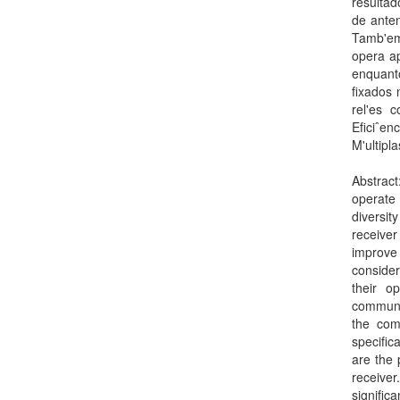
resulta
de anten
Tamb'em
opera ap
enquant
fixados 
rel'es 
Eficiˆen
M'ultipl
Abstract
operate 
diversit
receiver
improve
consider
their o
communic
the com
specific
are the 
receive
signific