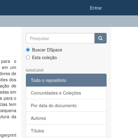
Entrar
Buscar DSpace
Esta coleção
s para o
ra em um
NAVEGAR
adores de
ações dos
Todo o repositório
ração de
izadas em
Comunidades e Coleções
a para o
cias tem
Por data do documento
 pequena
ptura da
Autores
Títulos
gerprint