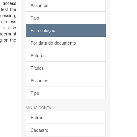
m access
Assuntos
test the
cessing,
Tipo
n in less
 is also
Esta coleção
gerprint
ng on the
Por data do documento
Autores
Títulos
Assuntos
Tipo
MINHA CONTA
Entrar
Cadastro