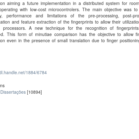
tion aiming a future implementation in a distributed system for roo
operating with low-cost microcontrolers. The main objective was to 
ncy, performance and limitations of the pre-processing, post-pro
tion and feature extraction of the fingerprints to allow their utilizatio
l processors. A new technique for the recognition of fingerprints
ed. This form of minutiae comparison has the objective to allow fin
ion even in the presence of small translation due to finger positioni
hdl.handle.net/1884/6784
ons
 Dissertações
[10894]