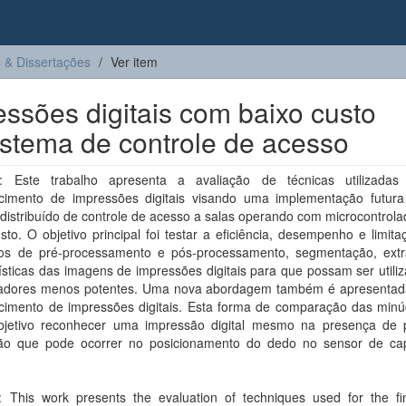
 & Dissertações
Ver item
sões digitais com baixo custo
stema de controle de acesso
 Este trabalho apresenta a avaliação de técnicas utilizada
cimento de impressões digitais visando uma implementação futu
distribuído de controle de acesso a salas operando com microcontrol
sto. O objetivo principal foi testar a eficiência, desempenho e limit
mos de pré-processamento e pós-processamento, segmentação, ext
ísticas das imagens de impressões digitais para que possam ser util
adores menos potentes. Uma nova abordagem também é apresentad
cimento de impressões digitais. Esta forma de comparação das minú
jetivo reconhecer uma impressão digital mesmo na presença de
ção que pode ocorrer no posicionamento do dedo no sensor de ca
.
t: This work presents the evaluation of techniques used for the fin