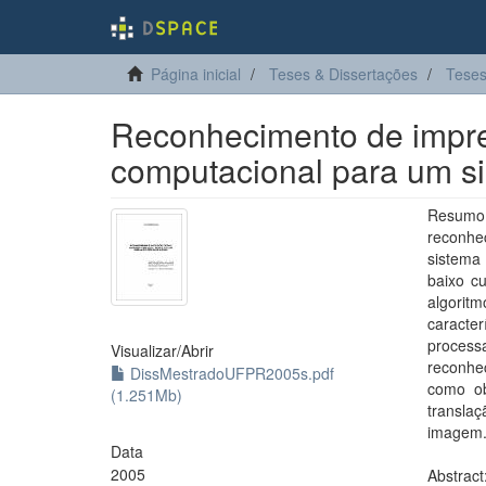
Página inicial
Teses & Dissertações
Teses
Reconhecimento de impres
computacional para um si
Resumo:
reconhe
sistema 
baixo cu
algorit
caracter
process
Visualizar/
Abrir
reconhe
DissMestradoUFPR2005s.pdf
como ob
(1.251Mb)
transla
imagem
Data
2005
Abstrac