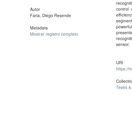
recogni
control 
Autor
efficie
Faria, Diego Resende
segmenta
powerfu
Metadata
present
Mostrar registro completo
recognit
sensor.
URI
https://
Collecti
Teses &