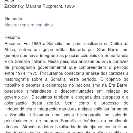
Zablonsky, Mariana Rupprecht, 1993-
Metadata
Mostrar registro completo
Resumo
Resumo: Em 1969 a Somália, um país localizado no Chifre da
África, sofreu um golpe militar liderado por Siad Barre, um
general que havia integrado as polícias coloniais da Somalilândia
e da Somália italiana. Nesta pesquisa analisamos nove cartazes
de propaganda governamental que compreendem o período
entre 1974 -1975. Procuramos conectar a análise dos cartazes à
historiografia sobre a Somália neste período. O objetivo do
trabalho é debater a construção no nacionalismo na Era Barre,
buscando similaridades e descontinuidades em relação ao
governo civil. Discutimos também a chegada dos europeus e a
colonização desta região, bem como o processo de
independência e integração das duas antigas colônias formando
a Somália. Utilizamos uma vasta historiografia se valendo,
principalmente, de autores Somalis e teóricos do continente
africano. Através da interdisciplinaridade almejamos construir um
rico debate teórico integrando a antropologia, a ciência política e