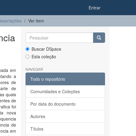
Entrar
issertações
Ver item
ncia
Buscar DSpace
Esta coleção
NAVEGAR
seada em
ntando a
Todo o repositório
dores de
-arte de
Comunidades e Coleções
as quais
aentes de
Por data do documento
afica foi
sta nova
Autores
equencia
encia de
Títulos
encia em