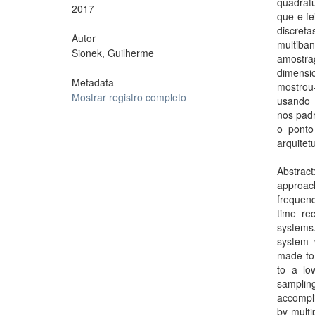
quadrat
2017
que e fe
discret
Autor
multiba
Sionek, Guilherme
amostra
dimensi
Metadata
mostrou
Mostrar registro completo
usando 
nos padr
o ponto
arquitet
Abstract
approac
frequenc
time re
systems.
system 
made to 
to a lo
samplin
accompli
by multi