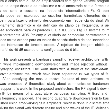
ura e obtido com o uso de amplificadores com ganho variavel program
ito no tempo discreto ao multiplicar o sinal amostrado com o formato
as do seno e cosseno na frequencia intermediaria (IF). O con
nda pode ser explorado ao escolher harmônicas diferentes do 
gem para fazer o primeiro deslocamento em frequencia do sinal. At
onamento sistemico e da definicao do plano de frequencia, a arq
-se apropriada para os padroes LTE e IEEE802.11g. O sistema foi 
a ferramenta ADS Ptolemy e validado ao demodular corretamente o
oes acima citados para os testes de sensibilidade e de nao linearida
 de intersecao de terceira ordem. A rejeicao de imagem obtida p
ura foi de 46 dB usando uma configuracao de 6 bits.
: This work presents a bandpass sampling receiver architecture, with
h while implementing downconversion and image rejection without 
yvarying oscillators. The work starts with a study of the state-of-art
ceiver architectures, which have been separated in two types of fam
 After identifying the most attractive features of each architectur
was proposed. A theoretical study about communication fundamen
support this work. In the proposed architecture, the RF signal is dow
w-IF by means of a quadrature bandpass sampling. A fixed and
g frequency is applied. The second quadrature downconversion to bas
shed using time-varying gain amplifiers, which is done in discrete ti
plying the signal with discrete cosine and sine waves of the IF. Multiba