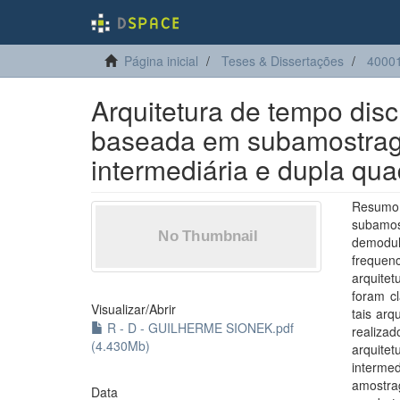
Página inicial
Teses & Dissertações
40001
Arquitetura de tempo disc
baseada em subamostrag
intermediária e dupla qua
Resumo:
subamos
demodul
frequen
arquite
foram cl
Visualizar/
Abrir
tais arq
R - D - GUILHERME SIONEK.pdf
realiza
(4.430Mb)
arquite
interme
amostra
Data