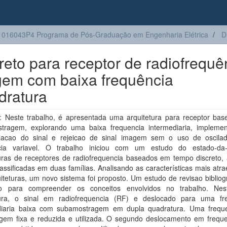
016043P4 Programa de Pós-Graduação em Engenharia Elétrica
D
reto para receptor de radiofrequê
em com baixa frequência
dratura
 Neste trabalho, é apresentada uma arquitetura para receptor ba
tragem, explorando uma baixa frequencia intermediaria, impleme
acao do sinal e rejeicao de sinal imagem sem o uso de oscila
cia variavel. O trabalho iniciou com um estudo do estado-da
turas de receptores de radiofrequencia baseados em tempo discreto, 
assificadas em duas famílias. Analisando as características mais atr
uiteturas, um novo sistema foi proposto. Um estudo de revisao bibliogr
do para compreender os conceitos envolvidos no trabalho. Ne
tura, o sinal em radiofrequencia (RF) e deslocado para uma fr
diaria baixa com subamostragem em dupla quadratura. Uma frequ
gem fixa e reduzida e utilizada. O segundo deslocamento em frequ