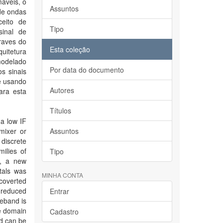
aveis, o
Assuntos
 de ondas
ceito de
Tipo
sinal de
raves do
Esta coleção
uitetura
modelado
Por data do documento
s sinais
de usando
Autores
ara esta
Títulos
 a low IF
mixer or
Assuntos
 discrete
ilies of
Tipo
e, a new
tals was
MINHA CONTA
ncoverted
 reduced
Entrar
eband is
me domain
Cadastro
nd can be