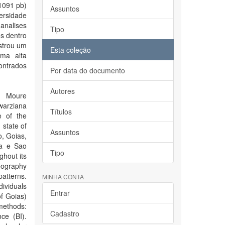
1091 pb)
Assuntos
versidade
 analises
Tipo
os dentro
strou um
Esta coleção
uma alta
contrados
Por data do documento
Autores
a Moure
warziana
Títulos
e of the
 state of
Assuntos
o, Goias,
na e Sao
Tipo
ghout its
geography
patterns.
MINHA CONTA
ividuals
Entrar
of Goias)
methods:
Cadastro
ce (BI).