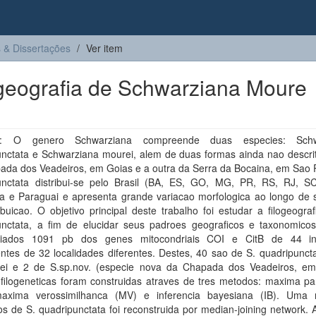
 & Dissertações
Ver item
logeografia de Schwarziana Moure
: O genero Schwarziana compreende duas especies: Schw
unctata e Schwarziana mourei, alem de duas formas ainda nao descri
ada dos Veadeiros, em Goias e a outra da Serra da Bocaina, em Sao P
unctata distribui-se pelo Brasil (BA, ES, GO, MG, PR, RS, RJ, S
na e Paraguai e apresenta grande variacao morfologica ao longo de 
ibuicao. O objetivo principal deste trabalho foi estudar a filogeogra
unctata, a fim de elucidar seus padroes geograficos e taxonomico
ciados 1091 pb dos genes mitocondriais COI e CitB de 44 ind
ntes de 32 localidades diferentes. Destes, 40 sao de S. quadripunct
ei e 2 de S.sp.nov. (especie nova da Chapada dos Veadeiros, em
 filogeneticas foram construidas atraves de tres metodos: maxima pa
axima verossimilhanca (MV) e inferencia bayesiana (IB). Uma
os de S. quadripunctata foi reconstruida por median-joining network. 