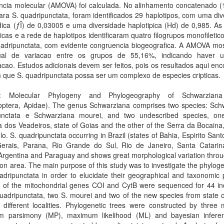
ancia molecular (AMOVA) foi calculada. No alinhamento concatenado (
ara S. quadripunctata, foram identificados 29 haplotipos, com uma di
dica (ƒÎ) de 0,03005 e uma diversidade haplotipica (Hd) de 0,985. As
ticas e a rede de haplotipos identificaram quatro filogrupos monofiletic
uadripunctata, com evidente congruencia biogeografica. A AMOVA mo
ual de variacao entre os grupos de 55,16%, indicando haver 
acao. Estudos adicionais devem ser feitos, pois os resultados aqui en
que S. quadripunctata possa ser um complexo de especies cripticas.
ct: Molecular Phylogeny and Phylogeography of Schwarzian
ptera, Apidae). The genus Schwarziana comprises two species: Sch
unctata e Schwarziana mourei, and two undescribed species, on
dos Veadeiros, state of Goias and the other of the Serra da Bocaina,
o. S. quadripunctata occurring in Brazil (states of Bahia, Espirito Sant
erais, Parana, Rio Grande do Sul, Rio de Janeiro, Santa Catari
Argentina and Paraguay and shows great morphological variation throu
tion area. The main purpose of this study was to investigate the phylo
adripunctata in order to elucidate their geographical and taxonomic 
 of the mitochondrial genes COI and CytB were sequenced for 44 ind
uadripunctata, two S. mourei and two of the new species from state 
different localities. Phylogenetic trees were constructed by three 
 parsimony (MP), maximum likelihood (ML) and bayesian inferen