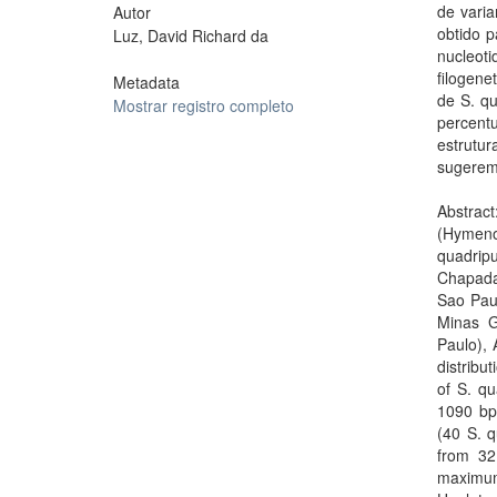
de vari
Autor
obtido p
Luz, David Richard da
nucleoti
filogene
Metadata
de S. q
Mostrar registro completo
percent
estrutur
sugerem 
Abstra
(Hymeno
quadrip
Chapada 
Sao Paul
Minas G
Paulo), 
distribu
of S. qu
1090 bp
(40 S. q
from 32 
maximum