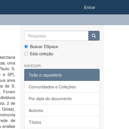
Entrar
Buscar DSpace
Esta coleção
arziana
tas, uma
NAVEGAR
aulo. S.
C e SP),
Todo o repositório
sua area
fia de S.
Comunidades e Coleções
s. Foram
ividuos
Por data do documento
ata, 2 de
 Goias).
Autores
rcimonia
 rede de
Títulos
A analise