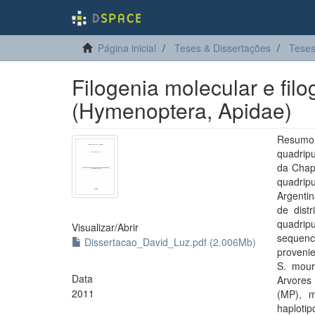
Página inicial
Teses & Dissertações
Teses
Filogenia molecular e fi
(Hymenoptera, Apidae)
Resumo
quadrip
da Chap
quadrip
Argenti
de distr
quadrip
Visualizar/
Abrir
sequen
Dissertacao_David_Luz.pdf (2.006Mb)
provenie
S. mour
Data
Arvores
2011
(MP), m
haplotip