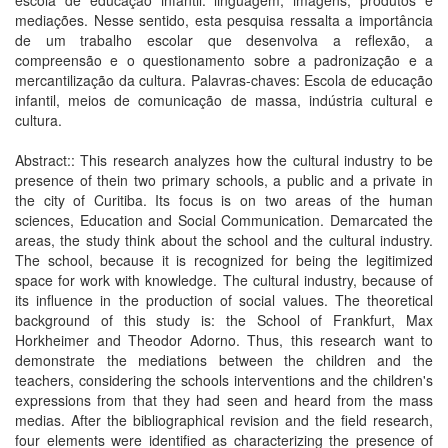
escola de educação infantil: linguagem, imagens, produtos e
mediações. Nesse sentido, esta pesquisa ressalta a importância
de um trabalho escolar que desenvolva a reflexão, a
compreensão e o questionamento sobre a padronização e a
mercantilização da cultura. Palavras-chaves: Escola de educação
infantil, meios de comunicação de massa, indústria cultural e
cultura.
Abstract:: This research analyzes how the cultural industry to be
presence of thein two primary schools, a public and a private in
the city of Curitiba. Its focus is on two areas of the human
sciences, Education and Social Communication. Demarcated the
areas, the study think about the school and the cultural industry.
The school, because it is recognized for being the legitimized
space for work with knowledge. The cultural industry, because of
its influence in the production of social values. The theoretical
background of this study is: the School of Frankfurt, Max
Horkheimer and Theodor Adorno. Thus, this research want to
demonstrate the mediations between the children and the
teachers, considering the schools interventions and the children's
expressions from that they had seen and heard from the mass
medias. After the bibliographical revision and the field research,
four elements were identified as characterizing the presence of