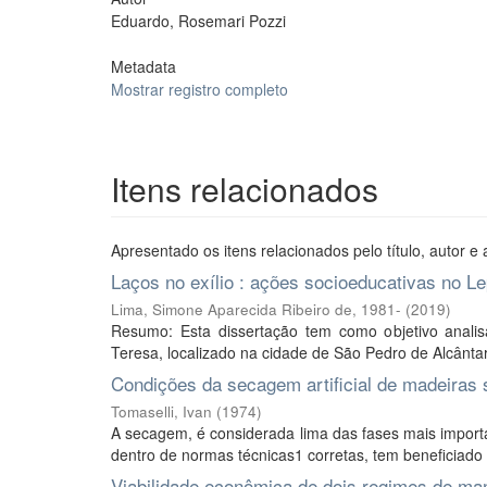
Eduardo, Rosemari Pozzi
Metadata
Mostrar registro completo
Itens relacionados
Apresentado os itens relacionados pelo título, autor e 
Laços no exílio : ações socioeducativas no L
Lima, Simone Aparecida Ribeiro de, 1981-
(
2019
)
Resumo: Esta dissertação tem como objetivo analis
Teresa, localizado na cidade de São Pedro de Alcântar
Condições da secagem artificial de madeiras 
Tomaselli, Ivan
(
1974
)
A secagem, é considerada lima das fases mais importa
dentro de normas técnicas1 corretas, tem beneficiado o
Viabilidade econômica de dois regimes de man