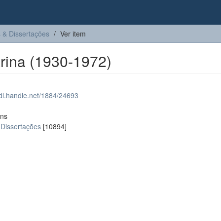
 & Dissertações
Ver item
rina (1930-1972)
hdl.handle.net/1884/24693
ons
 Dissertações
[10894]