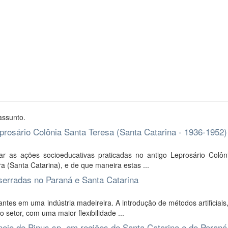
assunto.
eprosário Colônia Santa Teresa (Santa Catarina - 1936-1952)
ar as ações socioeducativas praticadas no antigo Leprosário Colôn
a (Santa Catarina), e de que maneira estas ...
serradas no Paraná e Santa Catarina
ntes em uma indústria madeireira. A introdução de métodos artificiai
 setor, com uma maior flexibilidade ...
ejo de Pinus sp. em regiões de Santa Catarina e do Paraná