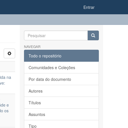
Entrar
NAVEGAR
Todo o repositório
Comunidades e Coleções
ida na
Por data do documento
ve:
Autores
e
Títulos
úde e
do os
Assuntos
e
Tipo