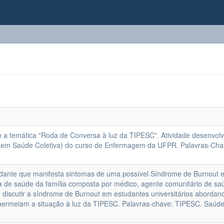
a temática "Roda de Conversa à luz da TIPESC". Atividade desenvolv
 em Saúde Coletiva) do curso de Enfermagem da UFPR. Palavras-Cha
ante que manifesta sintomas de uma possível Síndrome de Burnout 
ia de saúde da família composta por médico, agente comunitário de sa
: discutir a síndrome de Burnout em estudantes universitários abordan
e permeiam a situação à luz da TIPESC. Palavras-chave: TIPESC. Saúd