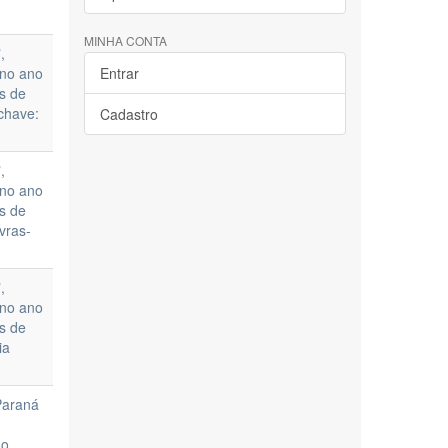
MINHA CONTA
,
 no ano
Entrar
as de
chave:
Cadastro
,
 no ano
as de
vras-
,
 no ano
as de
ia
Paraná
ão