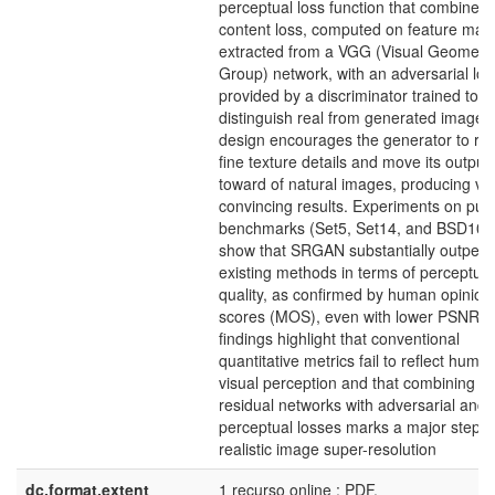
perceptual loss function that combines 
content loss, computed on feature map
extracted from a VGG (Visual Geometr
Group) network, with an adversarial los
provided by a discriminator trained to
distinguish real from generated images.
design encourages the generator to re
fine texture details and move its output
toward of natural images, producing vis
convincing results. Experiments on publ
benchmarks (Set5, Set14, and BSD100
show that SRGAN substantially outperf
existing methods in terms of perceptual
quality, as confirmed by human opinion
scores (MOS), even with lower PSNR. 
findings highlight that conventional
quantitative metrics fail to reflect huma
visual perception and that combining d
residual networks with adversarial and
perceptual losses marks a major step 
realistic image super-resolution
dc.format.extent
1 recurso online : PDF.