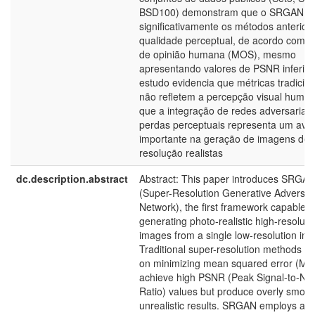
BSD100) demonstram que o SRGAN s
significativamente os métodos anterio
qualidade perceptual, de acordo com t
de opinião humana (MOS), mesmo
apresentando valores de PSNR inferior
estudo evidencia que métricas tradicion
não refletem a percepção visual huma
que a integração de redes adversariai
perdas perceptuais representa um ava
importante na geração de imagens de a
resolução realistas
dc.description.abstract
Abstract: This paper introduces SRGA
(Super-Resolution Generative Adversari
Network), the first framework capable o
generating photo-realistic high-resoluti
images from a single low-resolution inp
Traditional super-resolution methods b
on minimizing mean squared error (MS
achieve high PSNR (Peak Signal-to-No
Ratio) values but produce overly smoo
unrealistic results. SRGAN employs a