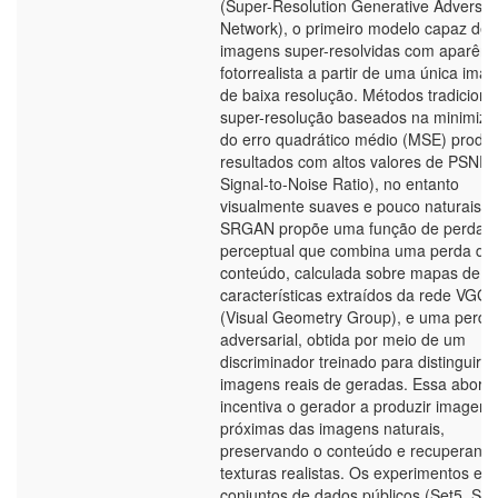
(Super-Resolution Generative Adversari
Network), o primeiro modelo capaz de 
imagens super-resolvidas com aparênc
fotorrealista a partir de uma única ima
de baixa resolução. Métodos tradiciona
super-resolução baseados na minimiz
do erro quadrático médio (MSE) prod
resultados com altos valores de PSNR
Signal-to-Noise Ratio), no entanto
visualmente suaves e pouco naturais. 
SRGAN propõe uma função de perda
perceptual que combina uma perda de
conteúdo, calculada sobre mapas de
características extraídos da rede VGG
(Visual Geometry Group), e uma perda
adversarial, obtida por meio de um
discriminador treinado para distinguir
imagens reais de geradas. Essa abor
incentiva o gerador a produzir imagens
próximas das imagens naturais,
preservando o conteúdo e recuperand
texturas realistas. Os experimentos em
conjuntos de dados públicos (Set5, Set