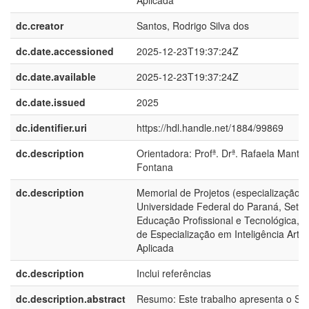
Aplicada
dc.creator
Santos, Rodrigo Silva dos
dc.date.accessioned
2025-12-23T19:37:24Z
dc.date.available
2025-12-23T19:37:24Z
dc.date.issued
2025
dc.identifier.uri
https://hdl.handle.net/1884/99869
dc.description
Orientadora: Profª. Drª. Rafaela Manto
Fontana
dc.description
Memorial de Projetos (especialização) 
Universidade Federal do Paraná, Setor
Educação Profissional e Tecnológica, 
de Especialização em Inteligência Artific
Aplicada
dc.description
Inclui referências
dc.description.abstract
Resumo: Este trabalho apresenta o S