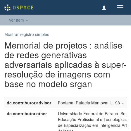
Toggl
navig
Ver item
Mostrar registro simples
Memorial de projetos : análise
de redes generativas
adversariais aplicadas à super-
resolução de imagens com
base no modelo srgan
dc.contributor.advisor
Fontana, Rafaela Mantovani, 1981-
dc.contributor.other
Universidade Federal do Paraná. Setor
Educação Profissional e Tecnológica. 
de Especialização em Inteligência Artific