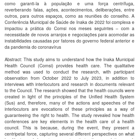
como garanti-la à população e uma força centrífuga,
reverberando falas, ações, acontecimentos, deliberações, entre
outros, para outros espaços, como as reuniões do conselho. A
Conferência Municipal de Saúde de Inaka de 2022 foi complexa e
impactou a prática do Comsi nos meses seguintes – com a
necessidade de novos arranjos e negociações para acomodar as
instabilidades causadas por fatores do governo federal anterior e
da pandemia do coronavírus
Abstract: This study aims to understand how the Inaka Municipal
Health Council (Comsi) provides health care. The qualitative
method was used to conduct the research, with participant
observation from October 2022 to July 2023, in addition to
interviews with interlocutors and research in documents relevant
to the Council. The research showed that the health councils were
created in light of the principles of the Unified Health System
(Sus) and, therefore, many of the actions and speeches of the
interlocutors are evocations of these principles as a way of
guaranteeing the right to health. The study revealed how health
conferences are key elements in the health care of a health
council. This is because, during the event, they present a
centripetal force, capturing several different perspectives on what