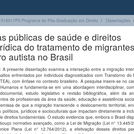
016017P3 Programa de Pós-Graduação em Direito
Dissertações
as públicas de saúde e direitos
rídica do tratamento de migrante
o autista no Brasil
 A presente dissertação examina a interseção entre a migração inter
safios enfrentados por indivíduos diagnosticados com Transtorno do 
(TEA), com ênfase no contexto brasileiro. A pesquisa insere-se no c
s Humanos e fundamenta-se em uma abordagem interdisciplinar, co
 documental, estudo legislativo e revisão bibliográfica, além da an
tos de profissionais da área da saúde, educação e assistência socia
remissa de que a migração transcende o deslocamento territorial, en
 políticos, jurídicos e socioculturais que impactam diretamente a inc
de direitos fundamentais. O estudo evidencia que, embora o Brasil di
bouço normativo avançado, como a Lei de Migração (Lei n° 13.445/2
enice Piana (Lei n° 12.764/2012), a efetivação desses direitos p