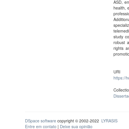
ASD, emp
health, 
profess
Additio
speciali
telemed
study co
robust a
rights a
promotio
URI
https://
Collecti
Dissert
DSpace software
copyright © 2002-2022
LYRASIS
Entre em contato
|
Deixe sua opinião