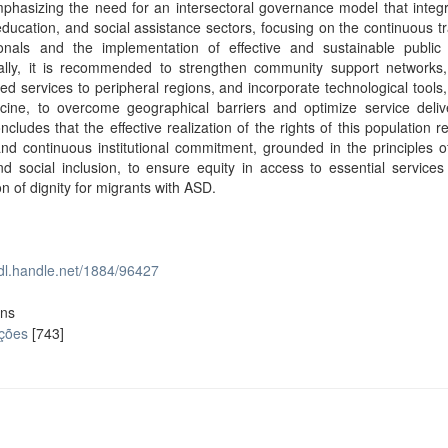
hasizing the need for an intersectoral governance model that integr
education, and social assistance sectors, focusing on the continuous tr
ionals and the implementation of effective and sustainable public p
nally, it is recommended to strengthen community support networks
zed services to peripheral regions, and incorporate technological tools
icine, to overcome geographical barriers and optimize service deliv
ncludes that the effective realization of the rights of this population r
nd continuous institutional commitment, grounded in the principles 
nd social inclusion, to ensure equity in access to essential service
n of dignity for migrants with ASD.
hdl.handle.net/1884/96427
ons
ações
[743]