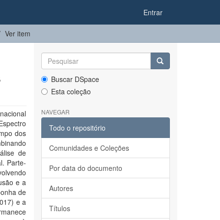
Entrar
Ver item
s
Buscar DSpace
Esta coleção
NAVEGAR
nacional
Espectro
Todo o repositório
ampo dos
mbinando
Comunidades e Coleções
álise de
l. Parte-
Por data do documento
volvendo
lusão e a
Autores
sponha de
017) e a
Títulos
ermanece