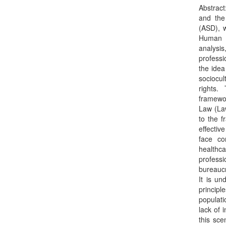
Abstract
and the
(ASD), w
Human R
analysi
professi
the idea
sociocul
rights.
framewo
Law (Law
to the f
effectiv
face con
healthc
professi
bureaucr
It is u
principl
populati
lack of 
this sce