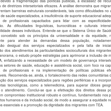
a devido à fragmentação das políticas públicas, à escassez de recu
 de diretrizes intersetoriais eficazes. A análise demonstra que migr
entam barreiras estruturais consideráveis, tais como dificuldades no
 de saúde especializados, a insuficiência de suporte educacional ade
a de profissionais capacitados para lidar com as especificidad
ão. As dificuldades linguísticas, burocráticas e culturais intens
bilidade desses indivíduos. Entende-se que o Sistema Único de Saúd
concebido sob os princípios da universalidade e da equidade, r
ciente para atender às demandas dessa população, notadamen
uição desigual dos serviços especializados e pela falta de inicia
o dos atendimentos às particularidades socioculturais dos migrantes
anorama, o estudo propõe estratégias para aprimorar a inclusão de m
, enfatizando a necessidade de um modelo de governança interseto
os setores de saúde, educação e assistência social, com foco na cap
a de profissionais e na implementação de políticas públicas ef
veis. Recomenda-se, ainda, o fortalecimento das redes comunitárias 
ção dos serviços especializados para regiões periféricas e a incorp
ntas tecnológicas, como a telemedicina, para superar óbices geogr
r o atendimento. Conclui-se que a efetivação dos direitos dessa p
m compromisso institucional robusto e contínuo, fundamentado nos pr
itos humanos e da inclusão social, de modo a assegurar a equidade n
ços essenciais e a promoção da dignidade dos migrantes com TEA.