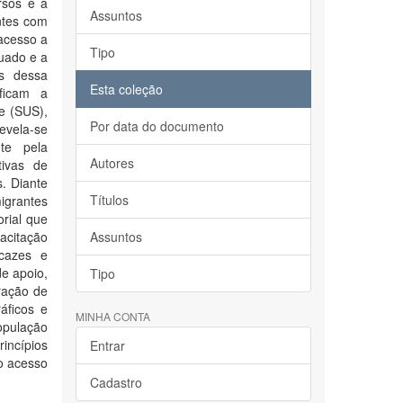
rsos e à
Assuntos
antes com
 acesso a
Tipo
quado e a
es dessa
Esta coleção
ificam a
e (SUS),
Por data do documento
evela-se
te pela
Autores
tivas de
. Diante
Títulos
igrantes
rial que
acitação
Assuntos
icazes e
de apoio,
Tipo
oração de
áficos e
MINHA CONTA
opulação
incípios
Entrar
o acesso
Cadastro