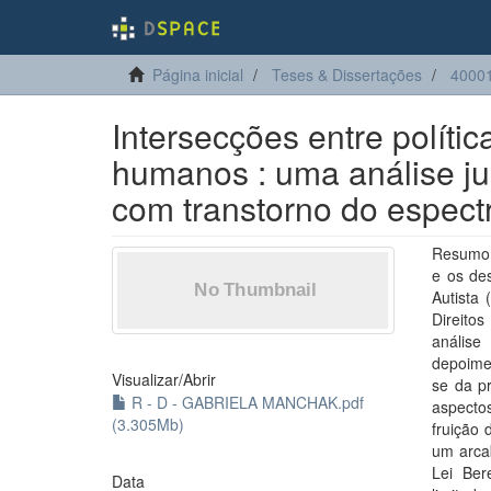
Página inicial
Teses & Dissertações
40001
Intersecções entre polític
humanos : uma análise ju
com transtorno do espectr
Resumo:
e os de
Autista 
Direito
análise
depoimen
Visualizar/
Abrir
se da p
R - D - GABRIELA MANCHAK.pdf
aspectos
(3.305Mb)
fruição 
um arca
Lei Ber
Data