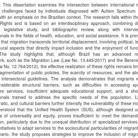
: This dissertation examines the intersection between international 
 challenges faced by individuals diagnosed with Autism Spectrum 
ith an emphasis on the Brazilian context. The research falls within the
ights and is based on an interdisciplinary approach, combining 
s, legislative study, and bibliographic review, along with intervi
onals in the fields of health, education, and social assistance. It is pr
 that migration transcends territorial displacement, involving political, l
tural aspects that directly impact inclusion and the enjoyment of fu
 The study highlights that, although Brazil has an advanced re
rk, such as the Migration Law (Law No. 13.445/2017) and the Bereni
 No. 12.764/2012), the effective realization of these rights remains li
ragmentation of public policies, the scarcity of resources, and the a
e intersectoral guidelines. The analysis demonstrates that migrants
siderable structural barriers, such as difficulties in accessing sp
are services, insufficient adequate educational support, and a sho
onals trained to address the specific needs of this population. Lin
atic, and cultural barriers further intensify the vulnerability of these ind
nderstood that the Unified Health System (SUS), although designed u
es of universality and equity, proves insufficient to meet the demand
on, particularly due to the unequal distribution of specialized service
initiatives to adapt services to the sociocultural particularities of migran
nario, the study proposes strategies to improve the inclusion of migr