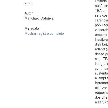
limitad
2025
ausência
TEA enfr
Autor
serviços
Manchak, Gabriela
carênci
populaç
Metadata
vulnera
Mostrar registro completo
embora 
insufi
distrib
adaptaçã
desse p
com TEA
integre 
contínu
sustentá
a amplia
ferrame
otimiza
requer u
dos dire
a servi