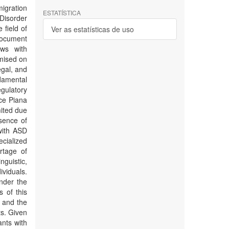
migration
ESTATÍSTICA
Disorder
 field of
Ver as estatísticas de uso
document
ews with
emised on
egal, and
ndamental
gulatory
ce Piana
mited due
bsence of
 with ASD
ecialized
rtage of
guistic,
ividuals.
nder the
s of this
s and the
ts. Given
ants with