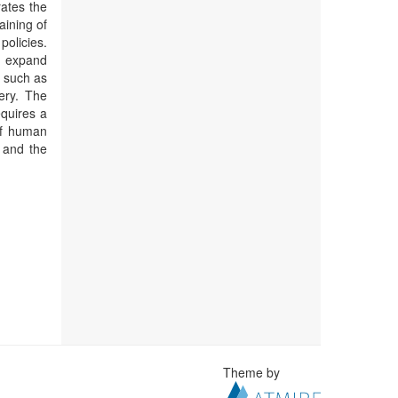
ates the
aining of
olicies.
, expand
, such as
ery. The
equires a
of human
s and the
Theme by