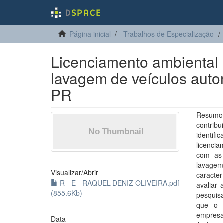
Página inicial
Trabalhos de Especialização
Licenciamento ambiental 
lavagem de veículos auto
PR
Resumo:
contrib
identif
licenci
com as 
lavagem
Visualizar/
Abrir
caracter
R - E - RAQUEL DENIZ OLIVEIRA.pdf
avaliar 
(855.6Kb)
pesquisa
que o l
empresas
Data