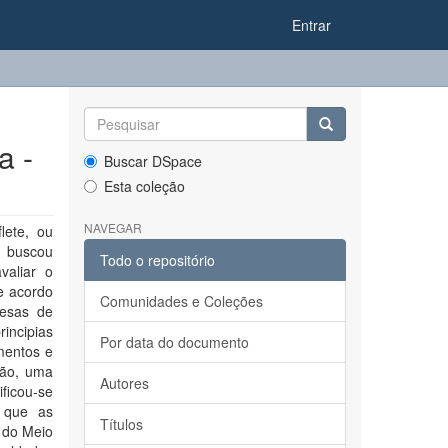
Entrar
a -
Buscar DSpace
Esta coleção
NAVEGAR
lete, ou
a buscou
Todo o repositório
valiar o
e acordo
Comunidades e Coleções
resas de
incipias
Por data do documento
imentos e
ntão, uma
Autores
ificou-se
o que as
Títulos
l do Meio