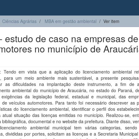
Ciências Agrárias
MBA em gestão ambiental
Ver item
- estudo de caso na empresas de
motores no município de Araucári
 Tendo em vista que a aplicação do licenciamento ambiental ref
ui, para um meio ambiente mais sustentável, a presente pesquis
icar as dificuldades na implantação deste instrumento, a fim de a
amento ambiental do município de Araucária, no estado do Paraná, d
exigências da legislação federal, estadual e municipal, das emp
 de veículos automotores. Para tanto foi necessário descrever as pr
ísticas do licenciamento ambiental, identificar o perfil dos estabelec
a atual situação das licenças emitidas no município. Realizou-se, e
 bibliográfica, documental e no website da prefeitura. Diante disso, ver
icenciamento ambiental municipal tem várias categorias, send
, divididas por portes, solicitam as licenças e a Secretaria Municipa