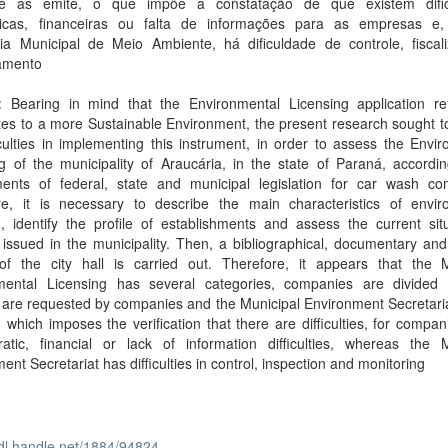
te as emite, o que impõe a constatação de que existem dific
ticas, financeiras ou falta de informações para as empresas e
ria Municipal de Meio Ambiente, há dificuldade de controle, fiscal
amento
t: Bearing in mind that the Environmental Licensing application ref
tes to a more Sustainable Environment, the present research sought to
iculties in implementing this instrument, in order to assess the Envi
g of the municipality of Araucária, in the state of Paraná, accordi
ments of federal, state and municipal legislation for car wash co
re, it is necessary to describe the main characteristics of envir
g, identify the profile of establishments and assess the current sit
 issued in the municipality. Then, a bibliographical, documentary an
of the city hall is carried out. Therefore, it appears that the M
mental Licensing has several categories, companies are divided 
 are requested by companies and the Municipal Environment Secretari
, which imposes the verification that there are difficulties, for compa
ratic, financial or lack of information difficulties, whereas the M
ent Secretariat has difficulties in control, inspection and monitoring
hdl.handle.net/1884/94824