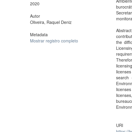
Ambien
2020
burocrá
Secreta
Autor
monitor
Oliveira, Raquel Deniz
Abstrac
Metadata
contribu
Mostrar registro completo
the diff
Licensin
require
Therefo
licensin
licenses
search 
Environ
licenses
licenses
bureauc
Environm
URI
https://