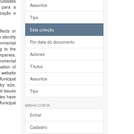
uldades
Assuntos
, para a
ização e
Tipo
Esta coleção
lects or
 identify
Por data do documento
ronmental
ng to the
Autores
mpanies.
onmental
Títulos
uation of
d website
unicipal
Assuntos
by size,
at issues
Tipo
nies have
unicipal
MINHA CONTA
Entrar
Cadastro