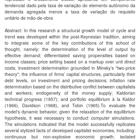
tendencial dado pela taxa de variação do elemento autônomo da
demanda agregada menos a taxa de variação do requisito
unitário de mão-de-obra
Abstract: In this research a structural growth model of cycle and
trend was developed within the post-Keynesian tradition, aiming
to integrate some of the key contributions of this school of
thought, namely: the determination of the level of output by
effective demand; differentiated saving propensities based on
income classes; price setting based on a markup over unit direct
costs; investment determination grounded in Minsky’s "two-price
theory"; the influence of firms’ capital structures, particularly their
debt levels, on investment and pricing decisions; inflation rate
determination based on the distributive conflict between capitalists
and workers; endogeneity of the money supply; Kaldorian
technical progress (1957); and portfolio equilibrium à la Kaldor
(1966), Davidson (1968), and Tobin (1965).To evaluate the
model's dynamic behavior, given the relaxation of the equilibrium
hypothesis, it was necessary to conduct computer simulations.
The simulations indicated that the model successfully replicates
several stylized facts of developed capitalist economies, including:
continuous but non-explosive economic growth; isolated