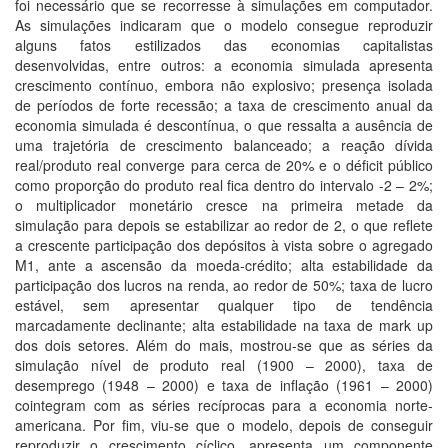
foi necessário que se recorresse à simulações em computador.
As simulações indicaram que o modelo consegue reproduzir
alguns fatos estilizados das economias capitalistas
desenvolvidas, entre outros: a economia simulada apresenta
crescimento contínuo, embora não explosivo; presença isolada
de períodos de forte recessão; a taxa de crescimento anual da
economia simulada é descontínua, o que ressalta a ausência de
uma trajetória de crescimento balanceado; a reação dívida
real/produto real converge para cerca de 20% e o déficit público
como proporção do produto real fica dentro do intervalo -2 – 2%;
o multiplicador monetário cresce na primeira metade da
simulação para depois se estabilizar ao redor de 2, o que reflete
a crescente participação dos depósitos à vista sobre o agregado
M1, ante a ascensão da moeda-crédito; alta estabilidade da
participação dos lucros na renda, ao redor de 50%; taxa de lucro
estável, sem apresentar qualquer tipo de tendência
marcadamente declinante; alta estabilidade na taxa de mark up
dos dois setores. Além do mais, mostrou-se que as séries da
simulação nível de produto real (1900 – 2000), taxa de
desemprego (1948 – 2000) e taxa de inflação (1961 – 2000)
cointegram com as séries recíprocas para a economia norte-
americana. Por fim, viu-se que o modelo, depois de conseguir
reproduzir o crescimento cíclico, apresenta um componente