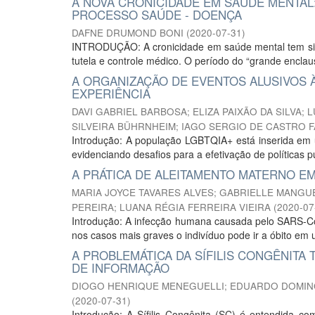
A NOVA CRONICIDADE EM SAÚDE MENTAL
PROCESSO SAÚDE - DOENÇA
DAFNE DRUMOND BONI
(
2020-07-31
)
INTRODUÇÃO: A cronicidade em saúde mental tem sido 
tutela e controle médico. O período do “grande enclau
A ORGANIZAÇÃO DE EVENTOS ALUSIVOS 
EXPERIÊNCIA
DAVI GABRIEL BARBOSA
;
ELIZA PAIXÃO DA SILVA
;
L
SILVEIRA BÜHRNHEIM
;
IAGO SERGIO DE CASTRO F
Introdução: A população LGBTQIA+ está inserida em um
evidenciando desafios para a efetivação de políticas 
A PRÁTICA DE ALEITAMENTO MATERNO EM
MARIA JOYCE TAVARES ALVES
;
GABRIELLE MANGU
PEREIRA
;
LUANA RÉGIA FERREIRA VIEIRA
(
2020-07
Introdução: A infecção humana causada pelo SARS-Co
nos casos mais graves o indivíduo pode ir a óbito e
A PROBLEMÁTICA DA SÍFILIS CONGÊNITA
DE INFORMAÇÃO
DIOGO HENRIQUE MENEGUELLI
;
EDUARDO DOMIN
(
2020-07-31
)
Introdução: A Sífilis Congênita (SC) é entendida