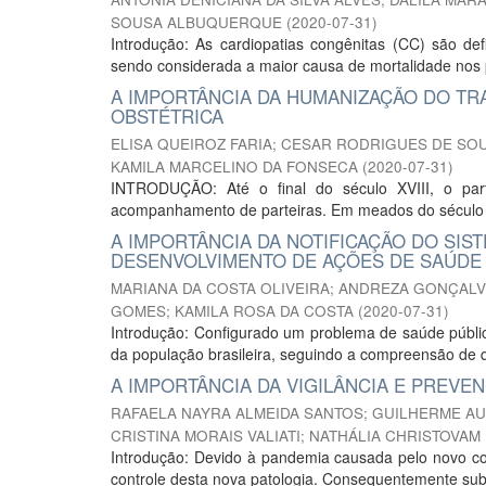
SOUSA ALBUQUERQUE
(
2020-07-31
)
Introdução: As cardiopatias congênitas (CC) são def
sendo considerada a maior causa de mortalidade nos pri
A IMPORTÂNCIA DA HUMANIZAÇÃO DO TR
OBSTÉTRICA
ELISA QUEIROZ FARIA
;
CESAR RODRIGUES DE SOU
KAMILA MARCELINO DA FONSECA
(
2020-07-31
)
INTRODUÇÃO: Até o final do século XVIII, o par
acompanhamento de parteiras. Em meados do século X
A IMPORTÂNCIA DA NOTIFICAÇÃO DO SIST
DESENVOLVIMENTO DE AÇÕES DE SAÚDE
MARIANA DA COSTA OLIVEIRA
;
ANDREZA GONÇALV
GOMES
;
KAMILA ROSA DA COSTA
(
2020-07-31
)
Introdução: Configurado um problema de saúde públic
da população brasileira, seguindo a compreensão de qu
A IMPORTÂNCIA DA VIGILÂNCIA E PREVE
RAFAELA NAYRA ALMEIDA SANTOS
;
GUILHERME A
CRISTINA MORAIS VALIATI
;
NATHÁLIA CHRISTOVAM
Introdução: Devido à pandemia causada pelo novo cor
controle desta nova patologia. Consequentemente sube