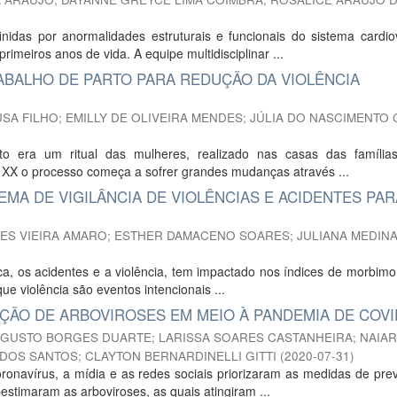
inidas por anormalidades estruturais e funcionais do sistema cardio
meiros anos de vida. A equipe multidisciplinar ...
ABALHO DE PARTO PARA REDUÇÃO DA VIOLÊNCIA
SA FILHO
;
EMILLY DE OLIVEIRA MENDES
;
JÚLIA DO NASCIMENTO 
to era um ritual das mulheres, realizado nas casas das famíli
X o processo começa a sofrer grandes mudanças através ...
EMA DE VIGILÂNCIA DE VIOLÊNCIAS E ACIDENTES PAR
ES VIEIRA AMARO
;
ESTHER DAMACENO SOARES
;
JULIANA MEDIN
a, os acidentes e a violência, tem impactado nos índices de morbimo
e violência são eventos intencionais ...
NÇÃO DE ARBOVIROSES EM MEIO À PANDEMIA DE COVI
UGUSTO BORGES DUARTE
;
LARISSA SOARES CASTANHEIRA
;
NAIA
 DOS SANTOS
;
CLAYTON BERNARDINELLI GITTI
(
2020-07-31
)
onavírus, a mídia e as redes sociais priorizaram as medidas de pre
stimaram as arboviroses, as quais atingiram ...