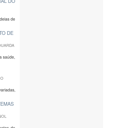
IAL DO
deias de
TO DE
DUARDA
 a saúde,
NO
ariadas,
TEMAS
NOL
metas de