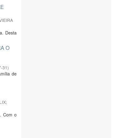
LE
VIEIRA
a. Desta
RA O
7-31
)
amília de
LIX
;
s. Com o