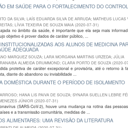
ÇÃO EM SAÚDE PARA O FORTALECIMENTO DO CONTRO
TO DA SILVA
;
LAÍS EDUARDA SILVA DE ARRUDA
;
MATHEUS LUCAS 
REITAS
;
LÍVIA TEXEIRA DE SOUZA MAIA
(
2020-07-31
)
ada no âmbito da saúde, é importante que ela seja mais informad
o objetivo é prover dados de caráter público, ...
INSTITUCIONALIZADAS AOS ALUNOS DE MEDICINA PA
AÚDE ADEQUADA
ANO MARQUEZ SOUZA
;
LARA MORGANA MARTINS URZEDA
;
JÚLIA
ARANAIBA ALMEIDA DRUMMOND
;
CLARA PORTO DE SOUZA
(
2020-0
ida protetiva de caráter excepcional e provisória, até o retorno à f
a, diante do abandono ou inviabilidade ...
IA DOMÉSTICA DURANTE O PERÍODO DE ISOLAMENTO
BARROSO
;
HANA LIS PAIVA DE SOUZA
;
SYNARA SUELLEN LEBRE FÉ
MENEZES JÚNIOR
(
2020-07-31
)
oronavírus (SARS-CoV-2), houve uma mudança na rotina das pessoa
íses e a transmissão comunitária, medidas de ...
OS ALIMENTARES: UMA REVISÃO DA LITERATURA
RENTI DE ALMEIDA
(
2020-07-31
)