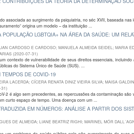
: CONTRIBUIÇÕES DA TEORIA DA DETERMINAÇÃO SOC
associada ao surgimento da psiquiatria, no séc XVII, baseada nas i
suramento” origina um modelo – da instituição ...
À POPULAÇÃO LGBTQIA+ NA ÁREA DA SAÚDE: UM RELA
UAN CARDOSO E CARDOSO
;
MANUELA ALMEIDA SEIDEL
;
MARIA E
ARIAS
(
2020-07-31
)
 contexto de vulnerabilidade de seus direitos essenciais, incluindo
públicas do Sistema Único de Saúde (SUS). ...
 TEMPOS DE COVID-19
EIRA LACERDA
;
CÍCERA RENATA DINIZ VIEIRA SILVA
;
MAISA GALDI
-31
)
V-2 é algo sem precedentes, as repercussões da contaminação são v
m um curto espaço de tempo. Uma doença com um ...
 TRADUZIDA EM NÚMEROS: ANÁLISE A PARTIR DOS SIS
GUES DE ALMEIDA
;
LIANE BEATRIZ RIGHI
;
MARINEL MÓR DALL´AG
 como um problema de saúde pública pelo não cumprimento de suas 