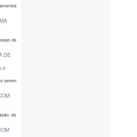
tamentos
UMA
cesso de
A DE
LLA
ão serem
 COM
issão do
 COM