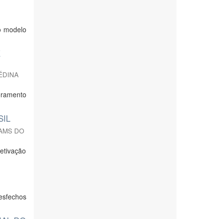
o modelo
E
ÉDINA
oramento
SIL
AMS DO
fetivação
esfechos