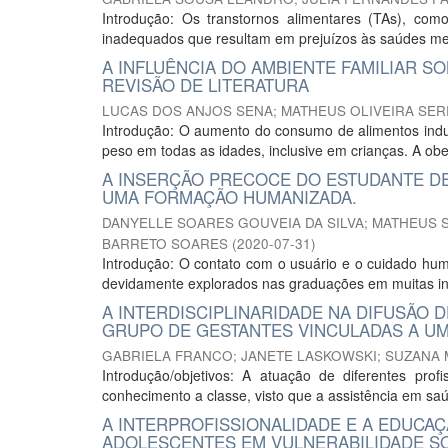
Introdução: Os transtornos alimentares (TAs), co
inadequados que resultam em prejuízos às saúdes ment
A INFLUÊNCIA DO AMBIENTE FAMILIAR 
REVISÃO DE LITERATURA
LUCAS DOS ANJOS SENA
;
MATHEUS OLIVEIRA SE
Introdução: O aumento do consumo de alimentos indu
peso em todas as idades, inclusive em crianças. A obe
A INSERÇÃO PRECOCE DO ESTUDANTE DE
UMA FORMAÇÃO HUMANIZADA.
DANYELLE SOARES GOUVEIA DA SILVA
;
MATHEUS S
BARRETO SOARES
(
2020-07-31
)
Introdução: O contato com o usuário e o cuidado hum
devidamente explorados nas graduações em muitas insti
A INTERDISCIPLINARIDADE NA DIFUSÃO
GRUPO DE GESTANTES VINCULADAS A U
GABRIELA FRANCO
;
JANETE LASKOWSKI
;
SUZANA 
Introdução/objetivos: A atuação de diferentes pro
conhecimento a classe, visto que a assistência em saú
A INTERPROFISSIONALIDADE E A EDUCA
ADOLESCENTES EM VULNERABILIDADE S