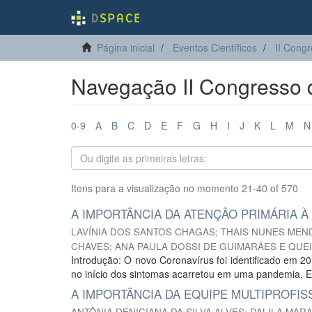
Página inicial
Eventos Científicos
II Cong
Navegação II Congresso d
0-9
A
B
C
D
E
F
G
H
I
J
K
L
M
N
Itens para a visualização no momento 21-40 of 570
A IMPORTÂNCIA DA ATENÇÃO PRIMÁRIA À
LAVÍNIA DOS SANTOS CHAGAS
;
THAIS NUNES ME
CHAVES
;
ANA PAULA DOSSI DE GUIMARÃES E QUE
Introdução: O novo Coronavírus foi identificado em 2
no início dos sintomas acarretou em uma pandemia. Em
A IMPORTÂNCIA DA EQUIPE MULTIPROFIS
ANTÔNIA DENICIANA DA SILVA ALVES
;
DALILA MAR