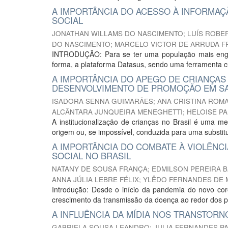
A IMPORTÂNCIA DO ACESSO À INFORMA
SOCIAL
JONATHAN WILLAMS DO NASCIMENTO
;
LUÍS ROBER
DO NASCIMENTO
;
MARCELO VICTOR DE ARRUDA F
INTRODUÇÃO: Para se ter uma população mais engaj
forma, a plataforma Datasus, sendo uma ferramenta cuj
A IMPORTÂNCIA DO APEGO DE CRIANÇAS 
DESENVOLVIMENTO DE PROMOÇÃO EM S
ISADORA SENNA GUIMARÃES
;
ANA CRISTINA ROM
ALCÂNTARA JUNQUEIRA MENEGHETTI
;
HELOISE P
A institucionalização de crianças no Brasil é uma med
origem ou, se impossível, conduzida para uma substitut
A IMPORTÂNCIA DO COMBATE À VIOLÊNC
SOCIAL NO BRASIL
NATANY DE SOUSA FRANÇA
;
EDMILSON PEREIRA 
ANNA JÚLIA LEBRE FÉLIX
;
YLÊDO FERNANDES DE 
Introdução: Desde o início da pandemia do novo c
crescimento da transmissão da doença ao redor dos pa
A INFLUÊNCIA DA MÍDIA NOS TRANSTORN
GABRIELA SOUSA LEANDRO
;
JULIA FERNANDES PA