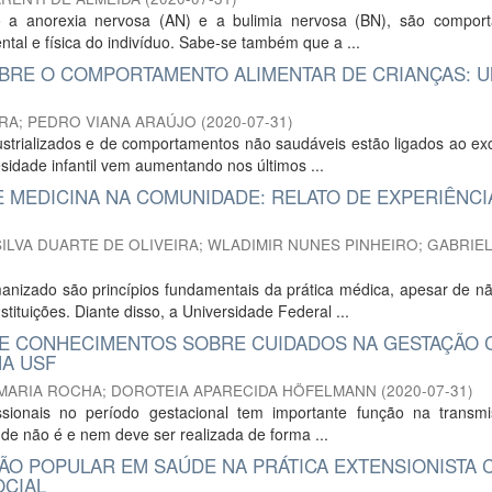
mo a anorexia nervosa (AN) e a bulimia nervosa (BN), são compor
al e física do indivíduo. Sabe-se também que a ...
SOBRE O COMPORTAMENTO ALIMENTAR DE CRIANÇAS: 
RRA
;
PEDRO VIANA ARAÚJO
(
2020-07-31
)
strializados e de comportamentos não saudáveis estão ligados ao ex
sidade infantil vem aumentando nos últimos ...
 MEDICINA NA COMUNIDADE: RELATO DE EXPERIÊNCI
ILVA DUARTE DE OLIVEIRA
;
WLADIMIR NUNES PINHEIRO
;
GABRIE
anizado são princípios fundamentais da prática médica, apesar de n
tuições. Diante disso, a Universidade Federal ...
 DE CONHECIMENTOS SOBRE CUIDADOS NA GESTAÇÃO
MA USF
MARIA ROCHA
;
DOROTEIA APARECIDA HÖFELMANN
(
2020-07-31
)
fissionais no período gestacional tem importante função na transm
de não é e nem deve ser realizada de forma ...
ÇÃO POPULAR EM SAÚDE NA PRÁTICA EXTENSIONISTA
OCIAL