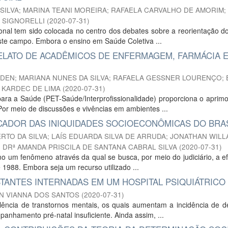
 SILVA
;
MARINA TEANI MOREIRA
;
RAFAELA CARVALHO DE AMORIM
;
 SIGNORELLI
(
2020-07-31
)
nal tem sido colocada no centro dos debates sobre a reorientação d
ste campo. Embora o ensino em Saúde Coletiva ...
RELATO DE ACADÊMICOS DE ENFERMAGEM, FARMÁCIA 
IDEN
;
MARIANA NUNES DA SILVA
;
RAFAELA GESSNER LOURENÇO
;
 KARDEC DE LIMA
(
2020-07-31
)
ara a Saúde (PET-Saúde/Interprofissionalidade) proporciona o aprim
r meio de discussões e vivências em ambientes ...
CADOR DAS INIQUIDADES SOCIOECONÔMICAS DO BRA
RTO DA SILVA
;
LAÍS EDUARDA SILVA DE ARRUDA
;
JONATHAN WILL
;
DRª AMANDA PRISCILA DE SANTANA CABRAL SILVA
(
2020-07-31
)
mo um fenômeno através da qual se busca, por meio do judiciário, a e
 1988. Embora seja um recurso utilizado ...
STANTES INTERNADAS EM UM HOSPITAL PSIQUIÁTRICO
N VIANNA DOS SANTOS
(
2020-07-31
)
ência de transtornos mentais, os quais aumentam a incidência de d
anhamento pré-natal insuficiente. Ainda assim, ...