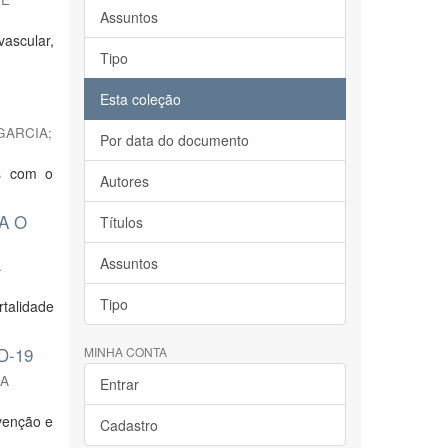
Assuntos
vascular,
Tipo
Esta coleção
GARCIA
;
Por data do documento
as com o
Autores
A O
Títulos
Assuntos
A
Tipo
rtalidade
D-19
MINHA CONTA
RA
Entrar
venção e
Cadastro