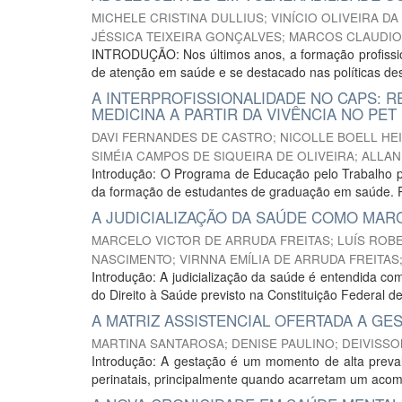
MICHELE CRISTINA DULLIUS
;
VINÍCIO OLIVEIRA DA
JÉSSICA TEIXEIRA GONÇALVES
;
MARCOS CLAUDIO
INTRODUÇÃO: Nos últimos anos, a formação profissio
de atenção em saúde e se destacado nas políticas de
A INTERPROFISSIONALIDADE NO CAPS: 
MEDICINA A PARTIR DA VIVÊNCIA NO PET
DAVI FERNANDES DE CASTRO
;
NICOLLE BOELL HE
SIMÉIA CAMPOS DE SIQUEIRA DE OLIVEIRA
;
ALLAN
Introdução: O Programa de Educação pelo Trabalho p
da formação de estudantes de graduação em saúde. Po
A JUDICIALIZAÇÃO DA SAÚDE COMO MAR
MARCELO VICTOR DE ARRUDA FREITAS
;
LUÍS ROBE
NASCIMENTO
;
VIRNNA EMÍLIA DE ARRUDA FREITAS
Introdução: A judicialização da saúde é entendida co
do Direito à Saúde previsto na Constituição Federal de
A MATRIZ ASSISTENCIAL OFERTADA A GE
MARTINA SANTAROSA
;
DENISE PAULINO
;
DEIVISSO
Introdução: A gestação é um momento de alta preval
perinatais, principalmente quando acarretam um acomp