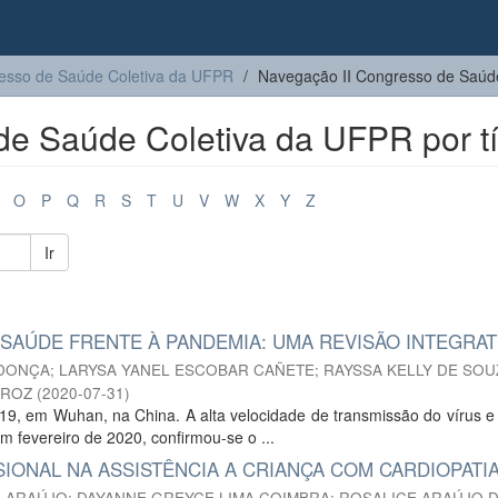
resso de Saúde Coletiva da UFPR
Navegação II Congresso de Saúde
e Saúde Coletiva da UFPR por tí
O
P
Q
R
S
T
U
V
W
X
Y
Z
Ir
 SAÚDE FRENTE À PANDEMIA: UMA REVISÃO INTEGRAT
NDONÇA
;
LARYSA YANEL ESCOBAR CAÑETE
;
RAYSSA KELLY DE SOU
IROZ
(
2020-07-31
)
019, em Wuhan, na China. A alta velocidade de transmissão do vírus e
 fevereiro de 2020, confirmou-se o ...
SIONAL NA ASSISTÊNCIA A CRIANÇA COM CARDIOPATI
A ARAÚJO
;
DAYANNE GREYCE LIMA COIMBRA
;
ROSALICE ARAÚJO 