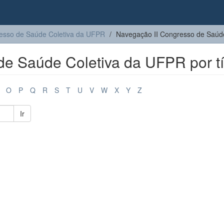
resso de Saúde Coletiva da UFPR
Navegação II Congresso de Saúde
e Saúde Coletiva da UFPR por tí
O
P
Q
R
S
T
U
V
W
X
Y
Z
Ir