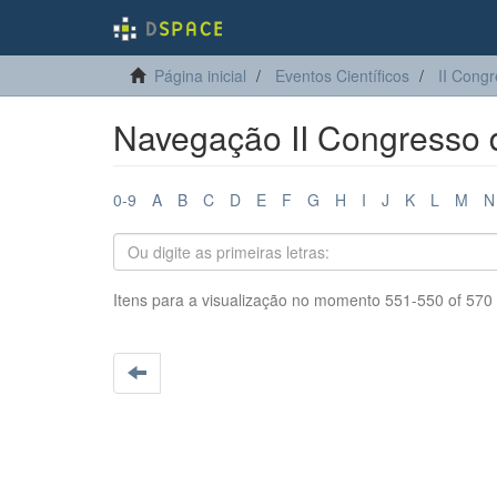
Página inicial
Eventos Científicos
II Cong
Navegação II Congresso d
0-9
A
B
C
D
E
F
G
H
I
J
K
L
M
N
Itens para a visualização no momento 551-550 of 570