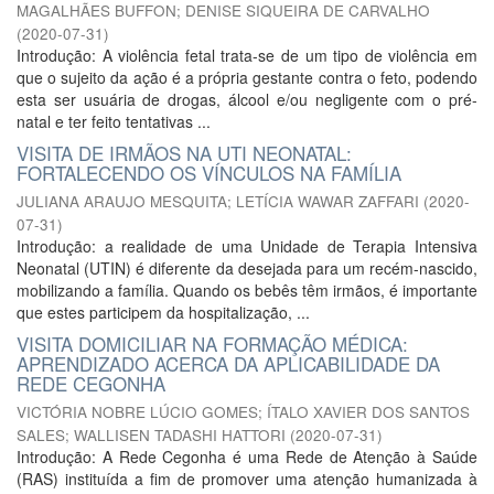
MAGALHÃES BUFFON
;
DENISE SIQUEIRA DE CARVALHO
(
2020-07-31
)
Introdução: A violência fetal trata-se de um tipo de violência em
que o sujeito da ação é a própria gestante contra o feto, podendo
esta ser usuária de drogas, álcool e/ou negligente com o pré-
natal e ter feito tentativas ...
VISITA DE IRMÃOS NA UTI NEONATAL:
FORTALECENDO OS VÍNCULOS NA FAMÍLIA
JULIANA ARAUJO MESQUITA
;
LETÍCIA WAWAR ZAFFARI
(
2020-
07-31
)
Introdução: a realidade de uma Unidade de Terapia Intensiva
Neonatal (UTIN) é diferente da desejada para um recém-nascido,
mobilizando a família. Quando os bebês têm irmãos, é importante
que estes participem da hospitalização, ...
VISITA DOMICILIAR NA FORMAÇÃO MÉDICA:
APRENDIZADO ACERCA DA APLICABILIDADE DA
REDE CEGONHA
VICTÓRIA NOBRE LÚCIO GOMES
;
ÍTALO XAVIER DOS SANTOS
SALES
;
WALLISEN TADASHI HATTORI
(
2020-07-31
)
Introdução: A Rede Cegonha é uma Rede de Atenção à Saúde
(RAS) instituída a fim de promover uma atenção humanizada à