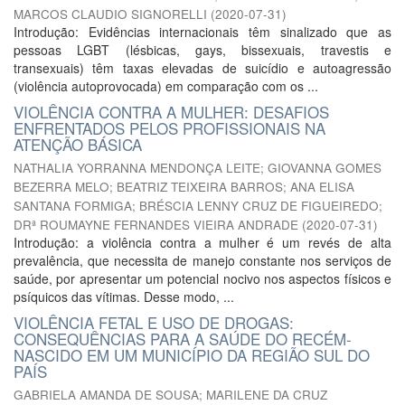
MARCOS CLAUDIO SIGNORELLI
(
2020-07-31
)
Introdução: Evidências internacionais têm sinalizado que as
pessoas LGBT (lésbicas, gays, bissexuais, travestis e
transexuais) têm taxas elevadas de suicídio e autoagressão
(violência autoprovocada) em comparação com os ...
VIOLÊNCIA CONTRA A MULHER: DESAFIOS
ENFRENTADOS PELOS PROFISSIONAIS NA
ATENÇÃO BÁSICA
NATHALIA YORRANNA MENDONÇA LEITE
;
GIOVANNA GOMES
BEZERRA MELO
;
BEATRIZ TEIXEIRA BARROS
;
ANA ELISA
SANTANA FORMIGA
;
BRÉSCIA LENNY CRUZ DE FIGUEIREDO
;
DRª ROUMAYNE FERNANDES VIEIRA ANDRADE
(
2020-07-31
)
Introdução: a violência contra a mulher é um revés de alta
prevalência, que necessita de manejo constante nos serviços de
saúde, por apresentar um potencial nocivo nos aspectos físicos e
psíquicos das vítimas. Desse modo, ...
VIOLÊNCIA FETAL E USO DE DROGAS:
CONSEQUÊNCIAS PARA A SAÚDE DO RECÉM-
NASCIDO EM UM MUNICÍPIO DA REGIÃO SUL DO
PAÍS
GABRIELA AMANDA DE SOUSA
;
MARILENE DA CRUZ