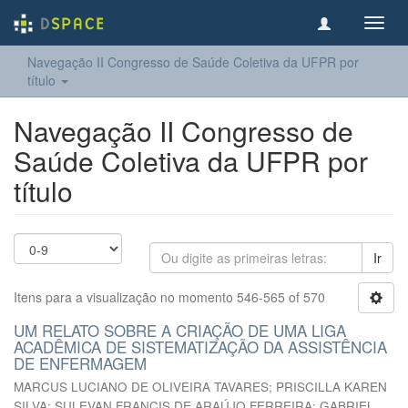
Toggl
navig
Navegação II Congresso de Saúde Coletiva da UFPR por
título
Navegação II Congresso de
Saúde Coletiva da UFPR por
título
Ir
Itens para a visualização no momento 546-565 of 570
UM RELATO SOBRE A CRIAÇÃO DE UMA LIGA
ACADÊMICA DE SISTEMATIZAÇÃO DA ASSISTÊNCIA
DE ENFERMAGEM
MARCUS LUCIANO DE OLIVEIRA TAVARES
;
PRISCILLA KAREN
SILVA
;
SULEVAN FRANCIS DE ARAÚJO FERREIRA
;
GABRIEL