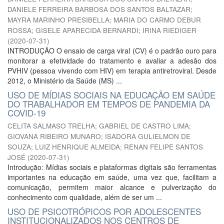
DANIELE FERREIRA BARBOSA DOS SANTOS BALTAZAR
;
MAYRA MARINHO PRESIBELLA
;
MARIA DO CARMO DEBUR
ROSSA
;
GISELE APARECIDA BERNARDI
;
IRINA RIEDIGER
(
2020-07-31
)
INTRODUÇÃO O ensaio de carga viral (CV) é o padrão ouro para
monitorar a efetividade do tratamento e avaliar a adesão dos
PVHIV (pessoa vivendo com HIV) em terapia antiretroviral. Desde
2012, o Ministério da Saúde (MS) ...
USO DE MÍDIAS SOCIAIS NA EDUCAÇÃO EM SAÚDE
DO TRABALHADOR EM TEMPOS DE PANDEMIA DA
COVID-19
CELITA SALMASO TRELHA
;
GABRIEL DE CASTRO LIMA
;
GIOVANA RIBEIRO MUNARO
;
ISADORA GULIELMON DE
SOUZA
;
LUIZ HENRIQUE ALMEIDA
;
RENAN FELIPE SANTOS
JOSÉ
(
2020-07-31
)
Introdução: Mídias sociais e plataformas digitais são ferramentas
importantes na educação em saúde, uma vez que, facilitam a
comunicação, permitem maior alcance e pulverização do
conhecimento com qualidade, além de ser um ...
USO DE PSICOTRÓPICOS POR ADOLESCENTES
INSTITUCIONALIZADOS NOS CENTROS DE