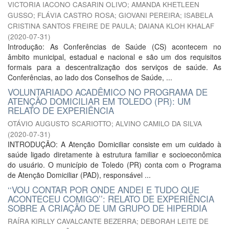
VICTORIA IACONO CASARIN OLIVO
;
AMANDA KHETLEEN
GUSSO
;
FLÁVIA CASTRO ROSA
;
GIOVANI PEREIRA
;
ISABELA
CRISTINA SANTOS FREIRE DE PAULA
;
DAIANA KLOH KHALAF
(
2020-07-31
)
Introdução: As Conferências de Saúde (CS) acontecem no
âmbito municipal, estadual e nacional e são um dos requisitos
formais para a descentralização dos serviços de saúde. As
Conferências, ao lado dos Conselhos de Saúde, ...
VOLUNTARIADO ACADÊMICO NO PROGRAMA DE
ATENÇÃO DOMICILIAR EM TOLEDO (PR): UM
RELATO DE EXPERIÊNCIA
OTÁVIO AUGUSTO SCARIOTTO
;
ALVINO CAMILO DA SILVA
(
2020-07-31
)
INTRODUÇÃO: A Atenção Domiciliar consiste em um cuidado à
saúde ligado diretamente à estrutura familiar e socioeconômica
do usuário. O município de Toledo (PR) conta com o Programa
de Atenção Domiciliar (PAD), responsável ...
‘‘VOU CONTAR POR ONDE ANDEI E TUDO QUE
ACONTECEU COMIGO’’: RELATO DE EXPERIÊNCIA
SOBRE A CRIAÇÃO DE UM GRUPO DE HIPERDIA
RAÍRA KIRLLY CAVALCANTE BEZERRA
;
DEBORAH LEITE DE