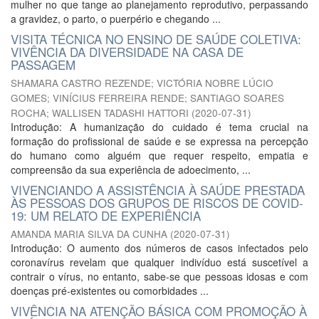
mulher no que tange ao planejamento reprodutivo, perpassando
a gravidez, o parto, o puerpério e chegando ...
VISITA TÉCNICA NO ENSINO DE SAÚDE COLETIVA:
VIVÊNCIA DA DIVERSIDADE NA CASA DE
PASSAGEM
SHAMARA CASTRO REZENDE
;
VICTÓRIA NOBRE LÚCIO
GOMES
;
VINÍCIUS FERREIRA RENDE
;
SANTIAGO SOARES
ROCHA
;
WALLISEN TADASHI HATTORI
(
2020-07-31
)
Introdução: A humanização do cuidado é tema crucial na
formação do profissional de saúde e se expressa na percepção
do humano como alguém que requer respeito, empatia e
compreensão da sua experiência de adoecimento, ...
VIVENCIANDO A ASSISTÊNCIA À SAÚDE PRESTADA
ÀS PESSOAS DOS GRUPOS DE RISCOS DE COVID-
19: UM RELATO DE EXPERIÊNCIA
AMANDA MARIA SILVA DA CUNHA
(
2020-07-31
)
Introdução: O aumento dos números de casos infectados pelo
coronavírus revelam que qualquer indivíduo está suscetível a
contrair o vírus, no entanto, sabe-se que pessoas idosas e com
doenças pré-existentes ou comorbidades ...
VIVÊNCIA NA ATENÇÃO BÁSICA COM PROMOÇÃO À