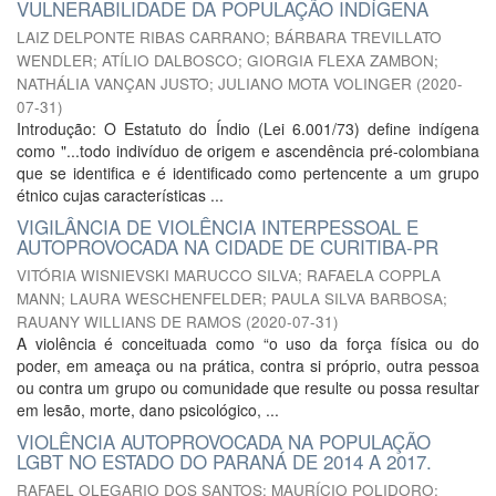
VULNERABILIDADE DA POPULAÇÃO INDÍGENA
LAIZ DELPONTE RIBAS CARRANO
;
BÁRBARA TREVILLATO
WENDLER
;
ATÍLIO DALBOSCO
;
GIORGIA FLEXA ZAMBON
;
NATHÁLIA VANÇAN JUSTO
;
JULIANO MOTA VOLINGER
(
2020-
07-31
)
Introdução: O Estatuto do Índio (Lei 6.001/73) define indígena
como "...todo indivíduo de origem e ascendência pré-colombiana
que se identifica e é identificado como pertencente a um grupo
étnico cujas características ...
VIGILÂNCIA DE VIOLÊNCIA INTERPESSOAL E
AUTOPROVOCADA NA CIDADE DE CURITIBA-PR
VITÓRIA WISNIEVSKI MARUCCO SILVA
;
RAFAELA COPPLA
MANN
;
LAURA WESCHENFELDER
;
PAULA SILVA BARBOSA
;
RAUANY WILLIANS DE RAMOS
(
2020-07-31
)
A violência é conceituada como “o uso da força física ou do
poder, em ameaça ou na prática, contra si próprio, outra pessoa
ou contra um grupo ou comunidade que resulte ou possa resultar
em lesão, morte, dano psicológico, ...
VIOLÊNCIA AUTOPROVOCADA NA POPULAÇÃO
LGBT NO ESTADO DO PARANÁ DE 2014 A 2017.
RAFAEL OLEGARIO DOS SANTOS
;
MAURÍCIO POLIDORO
;