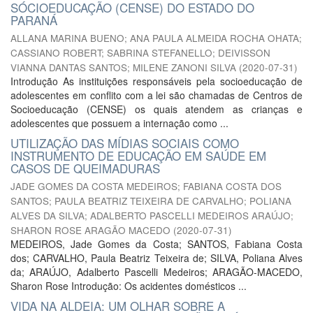
SÓCIOEDUCAÇÃO (CENSE) DO ESTADO DO
PARANÁ
ALLANA MARINA BUENO
;
ANA PAULA ALMEIDA ROCHA OHATA
;
CASSIANO ROBERT
;
SABRINA STEFANELLO
;
DEIVISSON
VIANNA DANTAS SANTOS
;
MILENE ZANONI SILVA
(
2020-07-31
)
Introdução As instituições responsáveis pela socioeducação de
adolescentes em conflito com a lei são chamadas de Centros de
Socioeducação (CENSE) os quais atendem as crianças e
adolescentes que possuem a internação como ...
UTILIZAÇÃO DAS MÍDIAS SOCIAIS COMO
INSTRUMENTO DE EDUCAÇÃO EM SAÚDE EM
CASOS DE QUEIMADURAS
JADE GOMES DA COSTA MEDEIROS
;
FABIANA COSTA DOS
SANTOS
;
PAULA BEATRIZ TEIXEIRA DE CARVALHO
;
POLIANA
ALVES DA SILVA
;
ADALBERTO PASCELLI MEDEIROS ARAÚJO
;
SHARON ROSE ARAGÃO MACEDO
(
2020-07-31
)
MEDEIROS, Jade Gomes da Costa; SANTOS, Fabiana Costa
dos; CARVALHO, Paula Beatriz Teixeira de; SILVA, Poliana Alves
da; ARAÚJO, Adalberto Pascelli Medeiros; ARAGÃO-MACEDO,
Sharon Rose Introdução: Os acidentes domésticos ...
VIDA NA ALDEIA: UM OLHAR SOBRE A