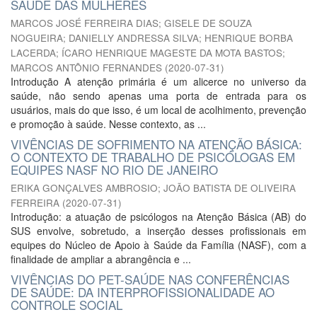
SAÚDE DAS MULHERES
MARCOS JOSÉ FERREIRA DIAS
;
GISELE DE SOUZA
NOGUEIRA
;
DANIELLY ANDRESSA SILVA
;
HENRIQUE BORBA
LACERDA
;
ÍCARO HENRIQUE MAGESTE DA MOTA BASTOS
;
MARCOS ANTÔNIO FERNANDES
(
2020-07-31
)
Introdução A atenção primária é um alicerce no universo da
saúde, não sendo apenas uma porta de entrada para os
usuários, mais do que isso, é um local de acolhimento, prevenção
e promoção à saúde. Nesse contexto, as ...
VIVÊNCIAS DE SOFRIMENTO NA ATENÇÃO BÁSICA:
O CONTEXTO DE TRABALHO DE PSICÓLOGAS EM
EQUIPES NASF NO RIO DE JANEIRO
ERIKA GONÇALVES AMBROSIO
;
JOÃO BATISTA DE OLIVEIRA
FERREIRA
(
2020-07-31
)
Introdução: a atuação de psicólogos na Atenção Básica (AB) do
SUS envolve, sobretudo, a inserção desses profissionais em
equipes do Núcleo de Apoio à Saúde da Família (NASF), com a
finalidade de ampliar a abrangência e ...
VIVÊNCIAS DO PET-SAÚDE NAS CONFERÊNCIAS
DE SAÚDE: DA INTERPROFISSIONALIDADE AO
CONTROLE SOCIAL