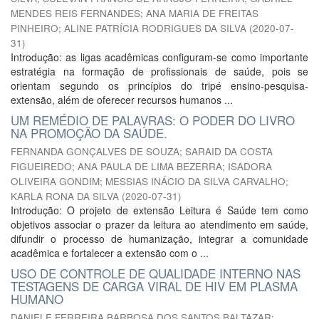
MENDES REIS FERNANDES
;
ANA MARIA DE FREITAS
PINHEIRO
;
ALINE PATRÍCIA RODRIGUES DA SILVA
(
2020-07-
31
)
Introdução: as ligas acadêmicas configuram-se como importante
estratégia na formação de profissionais de saúde, pois se
orientam segundo os princípios do tripé ensino-pesquisa-
extensão, além de oferecer recursos humanos ...
UM REMÉDIO DE PALAVRAS: O PODER DO LIVRO
NA PROMOÇÃO DA SAÚDE.
FERNANDA GONÇALVES DE SOUZA
;
SARAID DA COSTA
FIGUEIREDO
;
ANA PAULA DE LIMA BEZERRA
;
ISADORA
OLIVEIRA GONDIM
;
MESSIAS INÁCIO DA SILVA CARVALHO
;
KARLA RONA DA SILVA
(
2020-07-31
)
Introdução: O projeto de extensão Leitura é Saúde tem como
objetivos associar o prazer da leitura ao atendimento em saúde,
difundir o processo de humanização, integrar a comunidade
acadêmica e fortalecer a extensão com o ...
USO DE CONTROLE DE QUALIDADE INTERNO NAS
TESTAGENS DE CARGA VIRAL DE HIV EM PLASMA
HUMANO
DANIELE FERREIRA BARBOSA DOS SANTOS BALTAZAR
;