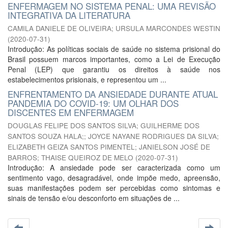
ENFERMAGEM NO SISTEMA PENAL: UMA REVISÃO
INTEGRATIVA DA LITERATURA
CAMILA DANIELE DE OLIVEIRA
;
URSULA MARCONDES WESTIN
(
2020-07-31
)
Introdução: As políticas sociais de saúde no sistema prisional do
Brasil possuem marcos importantes, como a Lei de Execução
Penal (LEP) que garantiu os direitos à saúde nos
estabelecimentos prisionais, e representou um ...
ENFRENTAMENTO DA ANSIEDADE DURANTE ATUAL
PANDEMIA DO COVID-19: UM OLHAR DOS
DISCENTES EM ENFERMAGEM
DOUGLAS FELIPE DOS SANTOS SILVA
;
GUILHERME DOS
SANTOS SOUZA HALA;
;
JOYCE NAYANE RODRIGUES DA SILVA
;
ELIZABETH GEIZA SANTOS PIMENTEL
;
JANIELSON JOSÉ DE
BARROS
;
THAISE QUEIROZ DE MELO
(
2020-07-31
)
Introdução: A ansiedade pode ser caracterizada como um
sentimento vago, desagradável, onde impõe medo, apreensão,
suas manifestações podem ser percebidas como sintomas e
sinais de tensão e/ou desconforto em situações de ...