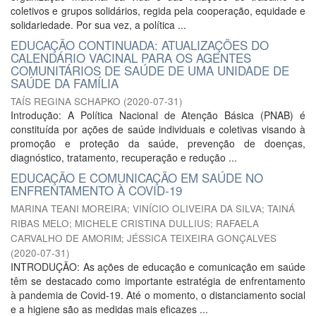
coletivos e grupos solidários, regida pela cooperação, equidade e
solidariedade. Por sua vez, a política ...
EDUCAÇÃO CONTINUADA: ATUALIZAÇÕES DO
CALENDÁRIO VACINAL PARA OS AGENTES
COMUNITÁRIOS DE SAÚDE DE UMA UNIDADE DE
SAÚDE DA FAMÍLIA
TAÍS REGINA SCHAPKO
(
2020-07-31
)
Introdução: A Política Nacional de Atenção Básica (PNAB) é
constituída por ações de saúde individuais e coletivas visando à
promoção e proteção da saúde, prevenção de doenças,
diagnóstico, tratamento, recuperação e redução ...
EDUCAÇÃO E COMUNICAÇÃO EM SAÚDE NO
ENFRENTAMENTO À COVID-19
MARINA TEANI MOREIRA
;
VINÍCIO OLIVEIRA DA SILVA
;
TAINÁ
RIBAS MELO
;
MICHELE CRISTINA DULLIUS
;
RAFAELA
CARVALHO DE AMORIM
;
JÉSSICA TEIXEIRA GONÇALVES
(
2020-07-31
)
INTRODUÇÃO: As ações de educação e comunicação em saúde
têm se destacado como importante estratégia de enfrentamento
à pandemia de Covid-19. Até o momento, o distanciamento social
e a higiene são as medidas mais eficazes ...