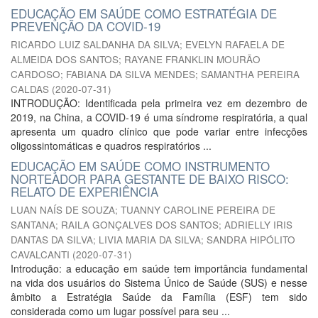
EDUCAÇÃO EM SAÚDE COMO ESTRATÉGIA DE
PREVENÇÃO DA COVID-19
RICARDO LUIZ SALDANHA DA SILVA
;
EVELYN RAFAELA DE
ALMEIDA DOS SANTOS
;
RAYANE FRANKLIN MOURÃO
CARDOSO
;
FABIANA DA SILVA MENDES
;
SAMANTHA PEREIRA
CALDAS
(
2020-07-31
)
INTRODUÇÃO: Identificada pela primeira vez em dezembro de
2019, na China, a COVID-19 é uma síndrome respiratória, a qual
apresenta um quadro clínico que pode variar entre infecções
oligossintomáticas e quadros respiratórios ...
EDUCAÇÃO EM SAÚDE COMO INSTRUMENTO
NORTEADOR PARA GESTANTE DE BAIXO RISCO:
RELATO DE EXPERIÊNCIA
LUAN NAÍS DE SOUZA
;
TUANNY CAROLINE PEREIRA DE
SANTANA
;
RAILA GONÇALVES DOS SANTOS
;
ADRIELLY IRIS
DANTAS DA SILVA
;
LIVIA MARIA DA SILVA
;
SANDRA HIPÓLITO
CAVALCANTI
(
2020-07-31
)
Introdução: a educação em saúde tem importância fundamental
na vida dos usuários do Sistema Único de Saúde (SUS) e nesse
âmbito a Estratégia Saúde da Família (ESF) tem sido
considerada como um lugar possível para seu ...