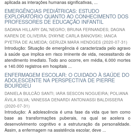
aplicada as interações humanas significativas, ...
EMERGÊNCIAS PEDIÁTRICAS: ESTUDO
EXPLORATÓRIO QUANTO AO CONHECIMENTO DOS
PROFESSORES DE EDUCAÇÃO INFANTIL
SADANA HILLARY DAL'NEGRO
;
BRUNA FERNANDES
;
DAGNA
KAREN DE OLIVEIRA
;
DYAYNE CARLA BANOVSKI
;
IANCA
PYETRA DE ALMEIDA
;
GERUZA MARA HENDGES
(
2020-07-31
)
Introdução: Situação de emergência é caracterizada pelo agravo
à saúde que implica em risco iminente de vida, necessitando de
atendimento imediato. Todo ano ocorre, em média, 6.000 mortes
e 140.000 registros em hospitais ...
ENFERMAGEM ESCOLAR: O CUIDADO À SAÚDE DO
ADOLESCENTE NA PERSPECTIVA DE PIERRE
BOURDIEU
DANIELA BULCÃO SANTI
;
IARA SESCON NOGUEIRA
;
POLIANA
ÁVILA SILVA
;
VANESSA DENARDI ANTONIASSI BALDISSERA
(
2020-07-31
)
Introdução: A adolescência é uma fase da vida que tem como
base as transformações puberais, na qual se acelera o
desenvolvimento cognitivo e a estruturação da personalidade.
Assim, a enfermagem na assistência escolar, deve ...