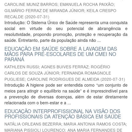
CAROLINE MUNIZ BARROS
;
EMANUELA ROCHA PAIXÃO
;
GILMÁRIO FERRAZ DE MIRANDA JÚNIOR
;
KEILA CRESPO
RECALDE
(
2020-07-31
)
Introdução: O Sistema Único de Saúde representa uma conquista
social em virtude do seu potencial de abrangência e
resolutividade, propondo promoção, proteção e recuperação da
saúde. Entretanto, parte da população ainda não ...
EDUCAÇÃO EM SAÚDE SOBRE A LAVAGEM DAS
MÃOS PARA PRÉ-ESCOLARES DE UM CMEI NO
PARANÁ
KATHLEEN RUSSI
;
AGNES BUIVES FERRAZ
;
ROGÉRIO
CARLOS DE SOUZA JÚNIOR
;
FERNANDA ROMAGNOLE
PUGLIESE
;
CAROLINE RODRIGUES DE ALMEIDA
(
2020-07-31
)
Introdução A higiene pode ser entendida como “um conjunto de
meios para atingir o equilíbrio na saúde” e é imprescindível para
a prevenção de diversas doenças, além de estar diretamente
relacionada com o bem-estar e a ...
EDUCAÇÃO INTERPROFISSIONAL NA VISÃO DOS
PROFISSIONAIS DA ATENÇÃO BÁSICA EM SAÚDE
NATÁLIA ORLEANS BEZERRA
;
MARIA ANTONIA RAMOS COSTA
;
MARIANA PISSIOLI LOURENÇO
;
ANA MARIA FERNANDES DE