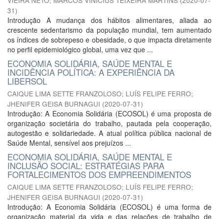
VIEIRA NETO
;
MARCOS VINICIUS TEIXEIRA MARTINS
(
2020-07-
31
)
Introdução A mudança dos hábitos alimentares, aliada ao
crescente sedentarismo da população mundial, tem aumentado
os índices de sobrepeso e obesidade, o que impacta diretamente
no perfil epidemiológico global, uma vez que ...
ECONOMIA SOLIDÁRIA, SAÚDE MENTAL E
INCIDÊNCIA POLÍTICA: A EXPERIÊNCIA DA
LIBERSOL
CAIQUE LIMA SETTE FRANZOLOSO
;
LUÍS FELIPE FERRO
;
JHENIFER GEISA BURNAGUI
(
2020-07-31
)
Introdução: A Economia Solidária (ECOSOL) é uma proposta de
organização societária do trabalho, pautada pela cooperação,
autogestão e solidariedade. A atual política pública nacional de
Saúde Mental, sensível aos prejuízos ...
ECONOMIA SOLIDÁRIA, SAÚDE MENTAL E
INCLUSÃO SOCIAL: ESTRATÉGIAS PARA
FORTALECIMENTOS DOS EMPREENDIMENTOS
CAIQUE LIMA SETTE FRANZOLOSO
;
LUÍS FELIPE FERRO
;
JHENIFER GEISA BURNAGUI
(
2020-07-31
)
Introdução: A Economia Solidária (ECOSOL) é uma forma de
organização material da vida e das relações de trabalho de