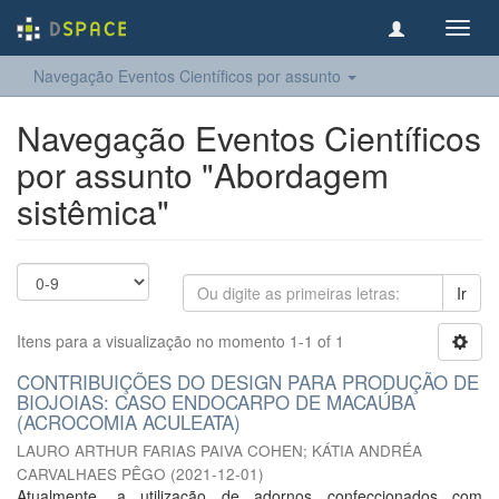
Toggl
navig
Navegação Eventos Científicos por assunto
Navegação Eventos Científicos
por assunto "Abordagem
sistêmica"
Ir
Itens para a visualização no momento 1-1 of 1
CONTRIBUIÇÕES DO DESIGN PARA PRODUÇÃO DE
BIOJOIAS: CASO ENDOCARPO DE MACAÚBA
(ACROCOMIA ACULEATA)
LAURO ARTHUR FARIAS PAIVA COHEN
;
KÁTIA ANDRÉA
CARVALHAES PÊGO
(
2021-12-01
)
Atualmente, a utilização de adornos confeccionados com