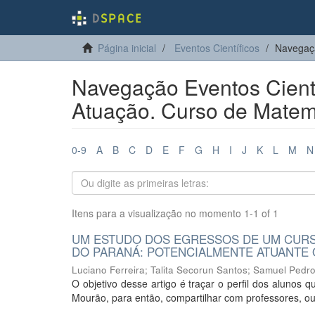
Página inicial
Eventos Científicos
Navegaçã
Navegação Eventos Cientí
Atuação. Curso de Matem
0-9
A
B
C
D
E
F
G
H
I
J
K
L
M
N
Itens para a visualização no momento 1-1 of 1
UM ESTUDO DOS EGRESSOS DE UM CURSO
DO PARANÁ: POTENCIALMENTE ATUANTE 
Luciano Ferreira
;
Talita Secorun Santos
;
Samuel Pedr
O objetivo desse artigo é traçar o perfil dos aluno
Mourão, para então, compartilhar com professores, outr