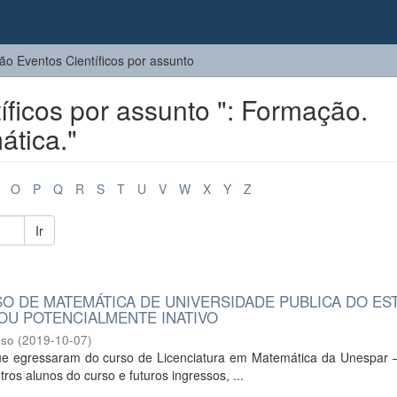
o Eventos Científicos por assunto
ficos por assunto ": Formação.
ática."
O
P
Q
R
S
T
U
V
W
X
Y
Z
Ir
 DE MATEMÁTICA DE UNIVERSIDADE PUBLICA DO ES
OU POTENCIALMENTE INATIVO
oso
(
2019-10-07
)
s que egressaram do curso de Licenciatura em Matemática da Unespar
os alunos do curso e futuros ingressos, ...