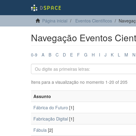
Página inicial
Eventos Científicos
Navegaçã
Navegação Eventos Cientí
0-9
A
B
C
D
E
F
G
H
I
J
K
L
M
N
Itens para a visualização no momento 1-20 of 205
Assunto
Fábrica do Futuro
[1]
Fabricação Digital
[1]
Fábula
[2]