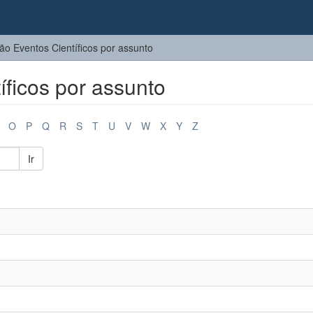
o Eventos Científicos por assunto
ficos por assunto
O
P
Q
R
S
T
U
V
W
X
Y
Z
Ir