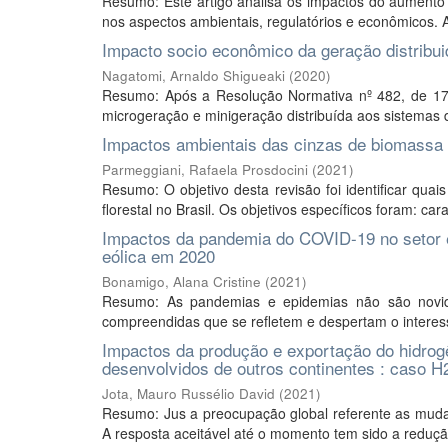
Resumo: Este artigo analisa os impactos do aumento d
nos aspectos ambientais, regulatórios e econômicos. A 
Impacto socio econômico da geração distribui
Nagatomi, Arnaldo Shigueaki
(
2020
)
Resumo: Após a Resolução Normativa nº 482, de 17 
microgeração e minigeração distribuída aos sistemas de 
Impactos ambientais das cinzas de biomassa f
Parmeggiani, Rafaela Prosdocini
(
2021
)
Resumo: O objetivo desta revisão foi identificar qua
florestal no Brasil. Os objetivos específicos foram: cara
Impactos da pandemia do COVID-19 no setor elét
eólica em 2020
Bonamigo, Alana Cristine
(
2021
)
Resumo: As pandemias e epidemias não são novid
compreendidas que se refletem e despertam o interes
Impactos da produção e exportação do hidrog
desenvolvidos de outros continentes : caso H2
Jota, Mauro Russélio David
(
2021
)
Resumo: Jus a preocupação global referente as mudan
A resposta aceitável até o momento tem sido a reduçã