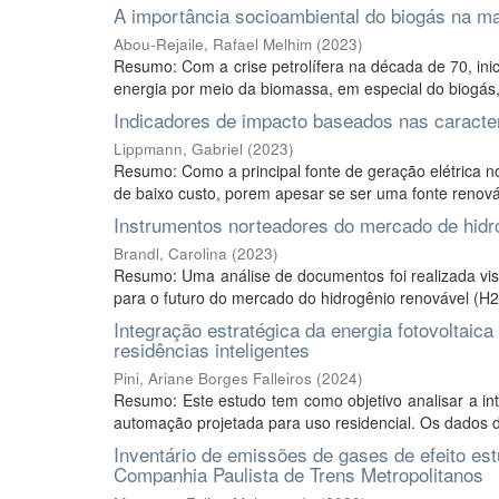
A importância socioambiental do biogás na matr
Abou-Rejaile, Rafael Melhim
(
2023
)
Resumo: Com a crise petrolífera na década de 70, ini
energia por meio da biomassa, em especial do biogás
Indicadores de impacto baseados nas caracter
Lippmann, Gabriel
(
2023
)
Resumo: Como a principal fonte de geração elétrica no
de baixo custo, porem apesar se ser uma fonte renová
Instrumentos norteadores do mercado de hidro
Brandl, Carolina
(
2023
)
Resumo: Uma análise de documentos foi realizada visa
para o futuro do mercado do hidrogênio renovável (H2
Integração estratégica da energia fotovoltaic
residências inteligentes
Pini, Ariane Borges Falleiros
(
2024
)
Resumo: Este estudo tem como objetivo analisar a int
automação projetada para uso residencial. Os dados d
Inventário de emissões de gases de efeito es
Companhia Paulista de Trens Metropolitanos