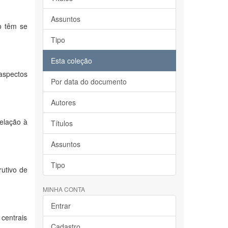
Assuntos
o têm se
Tipo
Esta coleção
aspectos
Por data do documento
Autores
relação à
Títulos
Assuntos
Tipo
utivo de
MINHA CONTA
Entrar
centrais
Cadastro