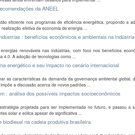
 : recomendações da ANEEL
tão eficiente nos programas de eficiência energética, propondo a a
realização efetiva da economia de energia ...
dústrias : benefícios econômicos e ambientais na indústria
 energias renováveis nas indústrias, com foco nos benefícios econ
ria 4.0. A adoção de tecnologias como ...
ma energético e seu impacto no cenário internacional
ar as características da demanda da governança ambiental global, d
e impõe a discussão acerca de novos padrões ...
m : análise dos possíveis impactos socioeconômicos
stratégia projetada para ser implementada no futuro, e passou a s
s solar e eólica apesar de significativa ...
 biodiesel na cadeia produtiva brasileira