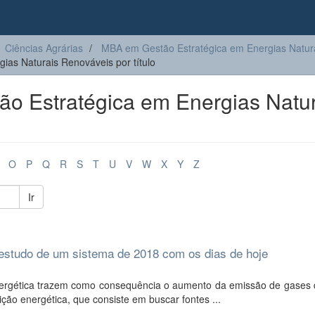
Ciências Agrárias
MBA em Gestão Estratégica em Energias Natur
as Naturais Renováveis por título
 Estratégica em Energias Natur
O
P
Q
R
S
T
U
V
W
X
Y
Z
Ir
 estudo de um sistema de 2018 com os dias de hoje
rgética trazem como consequência o aumento da emissão de gases d
ição energética, que consiste em buscar fontes ...