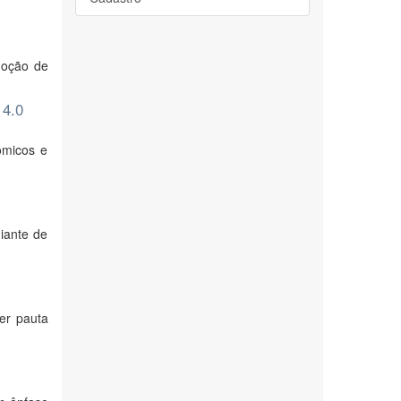
doção de
 4.0
ômicos e
iante de
er pauta