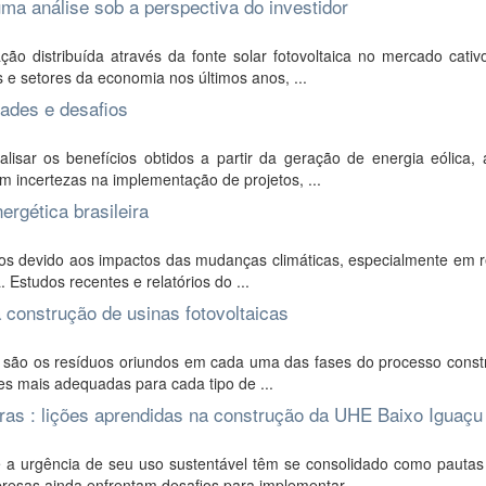
 uma análise sob a perspectiva do investidor
 distribuída através da fonte solar fotovoltaica no mercado cativ
s e setores da economia nos últimos anos, ...
dades e desafios
isar os benefícios obtidos a partir da geração de energia eólica, 
am incertezas na implementação de projetos, ...
ergética brasileira
tivos devido aos impactos das mudanças climáticas, especialmente em 
. Estudos recentes e relatórios do ...
construção de usinas fotovoltaicas
s são os resíduos oriundos em cada uma das fases do processo constr
ões mais adequadas para cada tipo de ...
ras : lições aprendidas na construção da UHE Baixo Iguaçu
 a urgência de seu uso sustentável têm se consolidado como pautas 
presas ainda enfrentam desafios para implementar ...