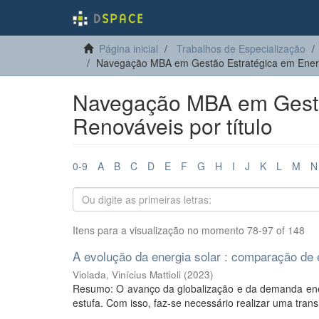
Página inicial
Trabalhos de Especialização
Navegação MBA em Gestão Estratégica em Energi
Navegação MBA em Gestão
Renováveis por título
0-9
A
B
C
D
E
F
G
H
I
J
K
L
M
N
Itens para a visualização no momento 78-97 of 148
A evolução da energia solar : comparação de
Violada, Vinícius Mattioli
(
2023
)
Resumo: O avanço da globalização e da demanda ene
estufa. Com isso, faz-se necessário realizar uma trans