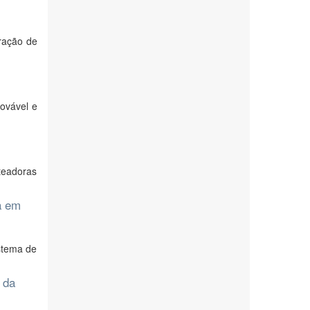
eração de
novável e
rteadoras
a em
istema de
 da