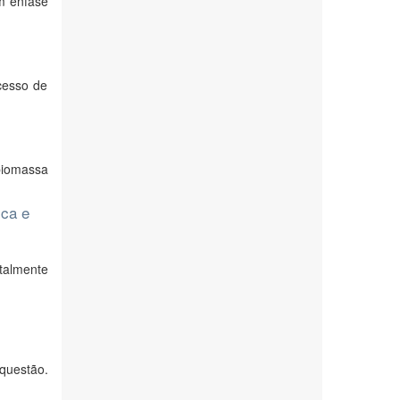
om ênfase
cesso de
 biomassa
ica e
talmente
 questão.