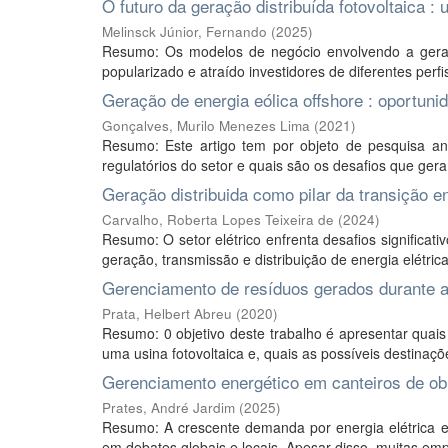
O futuro da geração distribuída fotovoltaica :
Melinsck Júnior, Fernando
(
2025
)
Resumo: Os modelos de negócio envolvendo a geração
popularizado e atraído investidores de diferentes perfi
Geração de energia eólica offshore : oportuni
Gonçalves, Murilo Menezes Lima
(
2021
)
Resumo: Este artigo tem por objeto de pesquisa anal
regulatórios do setor e quais são os desafios que ger
Geração distribuida como pilar da transição en
Carvalho, Roberta Lopes Teixeira de
(
2024
)
Resumo: O setor elétrico enfrenta desafios significa
geração, transmissão e distribuição de energia elétrica
Gerenciamento de resíduos gerados durante a 
Prata, Helbert Abreu
(
2020
)
Resumo: 0 objetivo deste trabalho é apresentar quai
uma usina fotovoltaica e, quais as possíveis destinaç
Gerenciamento energético em canteiros de ob
Prates, André Jardim
(
2025
)
Resumo: A crescente demanda por energia elétrica e
em debates globais e locais. Apesar disso, muitas em