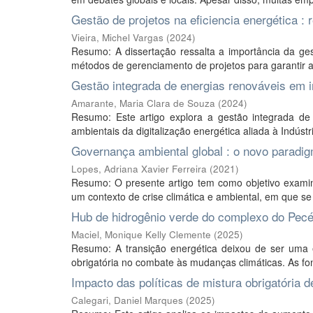
Gestão de projetos na eficiencia energética
Vieira, Michel Vargas
(
2024
)
Resumo: A dissertação ressalta a importância da ges
métodos de gerenciamento de projetos para garantir a 
Gestão integrada de energias renováveis em in
Amarante, Maria Clara de Souza
(
2024
)
Resumo: Este artigo explora a gestão integrada de
ambientais da digitalização energética aliada à Indúst
Governança ambiental global : o novo paradig
Lopes, Adriana Xavier Ferreira
(
2021
)
Resumo: O presente artigo tem como objetivo examin
um contexto de crise climática e ambiental, em que s
Hub de hidrogênio verde do complexo do Pecé
Maciel, Monique Kelly Clemente
(
2025
)
Resumo: A transição energética deixou de ser uma e
obrigatória no combate às mudanças climáticas. As fonte
Impacto das políticas de mistura obrigatória de
Calegari, Daniel Marques
(
2025
)