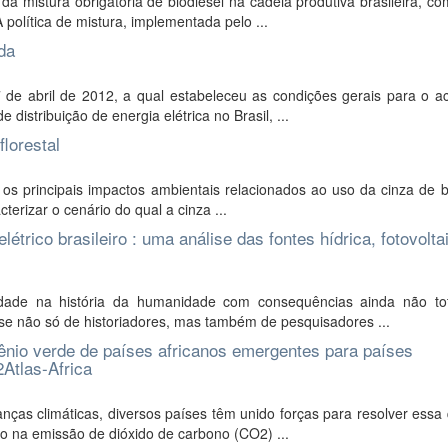
a mistura obrigatória de biodiesel na cadeia produtiva brasileira, c
política de mistura, implementada pelo ...
da
de abril de 2012, a qual estabeleceu as condições gerais para o a
distribuição de energia elétrica no Brasil, ...
lorestal
is os principais impactos ambientais relacionados ao uso da cinza de
cterizar o cenário do qual a cinza ...
rico brasileiro : uma análise das fontes hídrica, fotovolta
ade na história da humanidade com consequências ainda não to
se não só de historiadores, mas também de pesquisadores ...
ênio verde de países africanos emergentes para países
Atlas-Africa
ças climáticas, diversos países têm unido forças para resolver essa
o na emissão de dióxido de carbono (CO2) ...