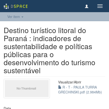
Toggl
navig
Ver item
Destino turístico litoral do
Paraná : indicadores de
sustentabilidade e políticas
públicas para o
desenvolvimento do turismo
sustentável
Visualizar/
Abrir
R - T - PAULA TURRA
GRECHINSKI.pdf (2.984Mb)
Data