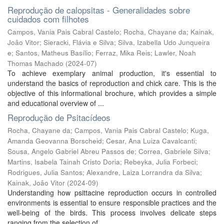
Reprodução de calopsitas - Generalidades sobre
cuidados com filhotes
Campos, Vania Pais Cabral Castelo
;
Rocha, Chayane da
;
Kainak,
João Vitor
;
Sieracki, Flávia e Silva
;
Silva, Izabella Udo Junqueira
e
;
Santos, Matheus Basílio
;
Ferraz, Mika Reis
;
Lawler, Noah
Thomas Machado
(
2024-07
)
To achieve exemplary animal production, it's essential to
understand the basics of reproduction and chick care. This is the
objective of this informational brochure, which provides a simple
and educational overview of ...
Reprodução de Psitacídeos
Rocha, Chayane da
;
Campos, Vania Pais Cabral Castelo
;
Kuga,
Amanda Geovanna Borscheid
;
Cesar, Ana Luiza Cavalcanti
;
Sousa, Angelo Gabriel Abreu Passos de
;
Correa, Gabriele Silva
;
Martins, Isabela Tainah Cristo Doria
;
Rebeyka, Julia Forbeci
;
Rodrigues, Julia Santos
;
Alexandre, Laiza Lorrandra da Silva
;
Kainak, João Vitor
(
2024-09
)
Understanding how psittacine reproduction occurs in controlled
environments is essential to ensure responsible practices and the
well-being of the birds. This process involves delicate steps
ranging from the selection of ...