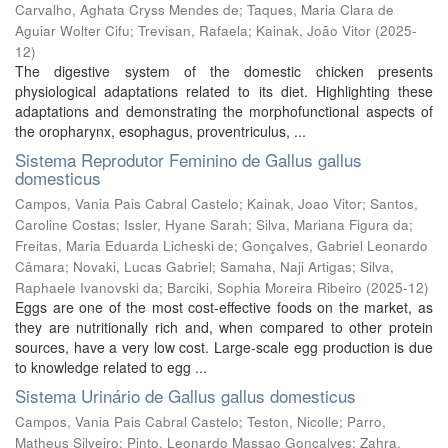
Carvalho, Aghata Cryss Mendes de
;
Taques, Maria Clara de
Aguiar Wolter Cifu
;
Trevisan, Rafaela
;
Kainak, João Vitor
(
2025-
12
)
The digestive system of the domestic chicken presents
physiological adaptations related to its diet. Highlighting these
adaptations and demonstrating the morphofunctional aspects of
the oropharynx, esophagus, proventriculus, ...
Sistema Reprodutor Feminino de Gallus gallus
domesticus
Campos, Vania Pais Cabral Castelo
;
Kainak, Joao Vitor
;
Santos,
Caroline Costas
;
Issler, Hyane Sarah
;
Silva, Mariana Figura da
;
Freitas, Maria Eduarda Licheski de
;
Gonçalves, Gabriel Leonardo
Câmara
;
Novaki, Lucas Gabriel
;
Samaha, Naji Artigas
;
Silva,
Raphaele Ivanovski da
;
Barciki, Sophia Moreira Ribeiro
(
2025-12
)
Eggs are one of the most cost-effective foods on the market, as
they are nutritionally rich and, when compared to other protein
sources, have a very low cost. Large-scale egg production is due
to knowledge related to egg ...
Sistema Urinário de Gallus gallus domesticus
Campos, Vania Pais Cabral Castelo
;
Teston, Nicolle
;
Parro,
Matheus Silveiro
;
Pinto, Leonardo Massao Gonçalves
;
Zahra,