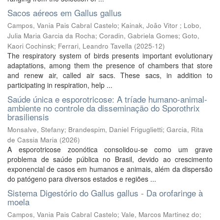
Sacos aéreos em Gallus gallus
Campos, Vania Pais Cabral Castelo
;
Kainak, João Vitor
;
Lobo,
Julia Maria Garcia da Rocha
;
Coradin, Gabriela Gomes
;
Goto,
Kaori Cochinsk
;
Ferrari, Leandro Tavella
(
2025-12
)
The respiratory system of birds presents important evolutionary
adaptations, among them the presence of chambers that store
and renew air, called air sacs. These sacs, in addition to
participating in respiration, help ...
Saúde única e esporotricose: A tríade humano-animal-
ambiente no controle da disseminação do Sporothrix
brasiliensis
Monsalve, Stefany
;
Brandespim, Daniel Friguglietti
;
Garcia, Rita
de Cassia Maria
(
2026
)
A esporotricose zoonótica consolidou-se como um grave
problema de saúde pública no Brasil, devido ao crescimento
exponencial de casos em humanos e animais, além da dispersão
do patógeno para diversos estados e regiões ...
Sistema Digestório do Gallus gallus - Da orofaringe à
moela
Campos, Vania Pais Cabral Castelo
;
Vale, Marcos Martinez do
;