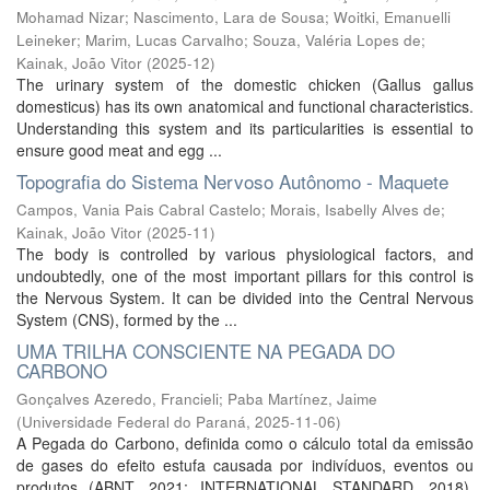
Mohamad Nizar
;
Nascimento, Lara de Sousa
;
Woitki, Emanuelli
Leineker
;
Marim, Lucas Carvalho
;
Souza, Valéria Lopes de
;
Kainak, João Vitor
(
2025-12
)
The urinary system of the domestic chicken (Gallus gallus
domesticus) has its own anatomical and functional characteristics.
Understanding this system and its particularities is essential to
ensure good meat and egg ...
Topografia do Sistema Nervoso Autônomo - Maquete
Campos, Vania Pais Cabral Castelo
;
Morais, Isabelly Alves de
;
Kainak, João Vitor
(
2025-11
)
The body is controlled by various physiological factors, and
undoubtedly, one of the most important pillars for this control is
the Nervous System. It can be divided into the Central Nervous
System (CNS), formed by the ...
UMA TRILHA CONSCIENTE NA PEGADA DO
CARBONO
Gonçalves Azeredo, Francieli
;
Paba Martínez, Jaime
(
Universidade Federal do Paraná
,
2025-11-06
)
A Pegada do Carbono, definida como o cálculo total da emissão
de gases do efeito estufa causada por indivíduos, eventos ou
produtos (ABNT, 2021; INTERNATIONAL STANDARD, 2018),