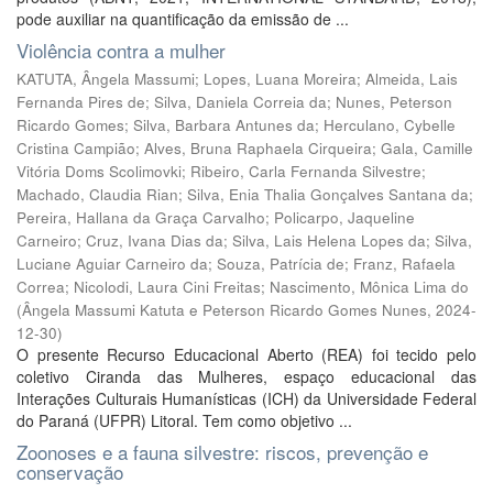
pode auxiliar na quantificação da emissão de ...
Violência contra a mulher
KATUTA, Ângela Massumi
;
Lopes, Luana Moreira
;
Almeida, Lais
Fernanda Pires de
;
Silva, Daniela Correia da
;
Nunes, Peterson
Ricardo Gomes
;
Silva, Barbara Antunes da
;
Herculano, Cybelle
Cristina Campião
;
Alves, Bruna Raphaela Cirqueira
;
Gala, Camille
Vitória Doms Scolimovki
;
Ribeiro, Carla Fernanda Silvestre
;
Machado, Claudia Rian
;
Silva, Enia Thalia Gonçalves Santana da
;
Pereira, Hallana da Graça Carvalho
;
Policarpo, Jaqueline
Carneiro
;
Cruz, Ivana Dias da
;
Silva, Lais Helena Lopes da
;
Silva,
Luciane Aguiar Carneiro da
;
Souza, Patrícia de
;
Franz, Rafaela
Correa
;
Nicolodi, Laura Cini Freitas
;
Nascimento, Mônica Lima do
(
Ângela Massumi Katuta e Peterson Ricardo Gomes Nunes
,
2024-
12-30
)
O presente Recurso Educacional Aberto (REA) foi tecido pelo
coletivo Ciranda das Mulheres, espaço educacional das
Interações Culturais Humanísticas (ICH) da Universidade Federal
do Paraná (UFPR) Litoral. Tem como objetivo ...
Zoonoses e a fauna silvestre: riscos, prevenção e
conservação