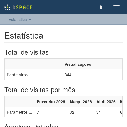
Toggl
navig
Estatística
Estatística
Total de visitas
Visualizações
Parâmetros ...
344
Total de visitas por mês
Fevereiro 2026
Março 2026
Abril 2026
Mai
Parâmetros ...
7
32
31
6
Arquivos visitados