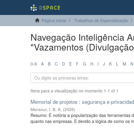
Página inicial
Trabalhos de Especialização
Navegação Inteligência Ar
"Vazamentos (Divulgação
0-9
A
B
C
D
E
F
G
H
I
J
K
L
M
N
Itens para a visualização no momento 1-1 of 1
Memorial de projetos : segurança e privacidade 
Mansour, I. B. A.
(
2026
)
Resumo: É notória a popularização das ferramentas de i
quanto nas empresas. E devido a lógica de como os mo