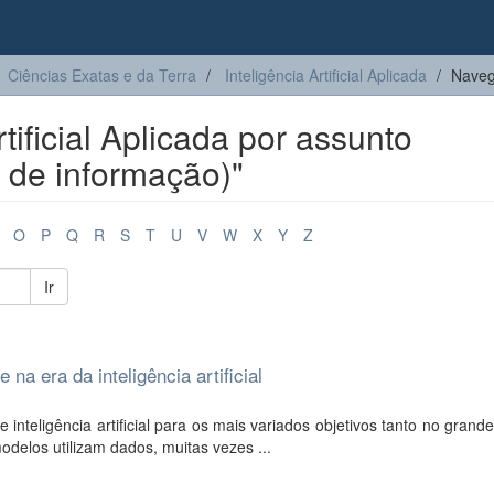
Ciências Exatas e da Terra
Inteligência Artificial Aplicada
Navega
tificial Aplicada por assunto
 de informação)"
O
P
Q
R
S
T
U
V
W
X
Y
Z
Ir
na era da inteligência artificial
nteligência artificial para os mais variados objetivos tanto no grande
delos utilizam dados, muitas vezes ...