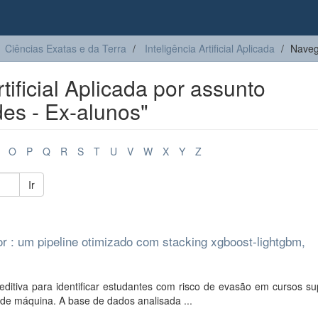
Ciências Exatas e da Terra
Inteligência Artificial Aplicada
Navega
tificial Aplicada por assunto
des - Ex-alunos"
O
P
Q
R
S
T
U
V
W
X
Y
Z
Ir
r : um pipeline otimizado com stacking xgboost-lightgbm,
tiva para identificar estudantes com risco de evasão em cursos sup
 de máquina. A base de dados analisada ...