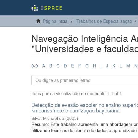
Página inicial
Trabalhos de Especialização
Navegação Inteligência Ar
"Universidades e faculda
0-9
A
B
C
D
E
F
G
H
I
J
K
L
M
N
Itens para a visualização no momento 1-1 of 1
Detecção de evasão escolar no ensino superio
kmeanssmote e otimização bayesiana
Silva, Michael da
(
2025
)
Resumo: Este trabalho apresenta uma abordagem predi
utilizando técnicas de ciência de dados e aprendizado