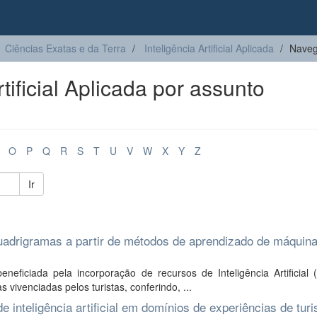
Ciências Exatas e da Terra
Inteligência Artificial Aplicada
Navega
tificial Aplicada por assunto
O
P
Q
R
S
T
U
V
W
X
Y
Z
Ir
quadrigramas a partir de métodos de aprendizado de máquin
eneficiada pela incorporação de recursos de Inteligência Artificial 
vivenciadas pelos turistas, conferindo, ...
 inteligência artificial em domínios de experiências de turi