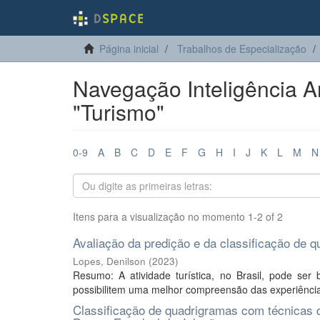
Página inicial
Trabalhos de Especialização
Navegação Inteligência Ar
"Turismo"
0-9
A
B
C
D
E
F
G
H
I
J
K
L
M
N
Itens para a visualização no momento 1-2 of 2
Avaliação da predição e da classificação de 
Lopes, Denilson
(
2023
)
Resumo: A atividade turística, no Brasil, pode ser b
possibilitem uma melhor compreensão das experiências 
Classificação de quadrigramas com técnicas de