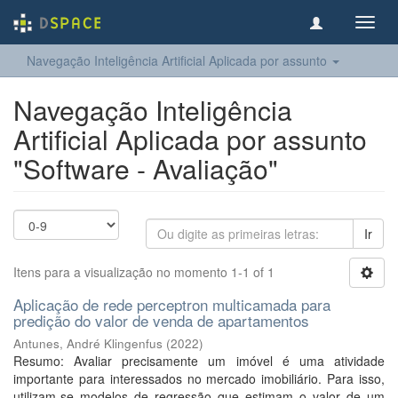
Toggl
navig
Navegação Inteligência Artificial Aplicada por assunto
Navegação Inteligência
Artificial Aplicada por assunto
"Software - Avaliação"
Ir
Itens para a visualização no momento 1-1 of 1
Aplicação de rede perceptron multicamada para
predição do valor de venda de apartamentos
Antunes, André Klingenfus
(
2022
)
Resumo: Avaliar precisamente um imóvel é uma atividade
importante para interessados no mercado imobiliário. Para isso,
utilizam-se modelos de regressão que estimam o valor de um