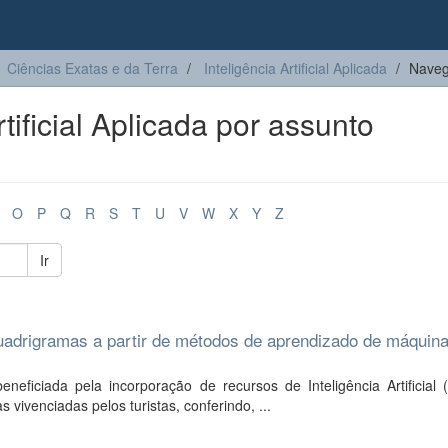
Ciências Exatas e da Terra
Inteligência Artificial Aplicada
Navega
tificial Aplicada por assunto
O
P
Q
R
S
T
U
V
W
X
Y
Z
Ir
quadrigramas a partir de métodos de aprendizado de máquin
eneficiada pela incorporação de recursos de Inteligência Artificial 
vivenciadas pelos turistas, conferindo, ...