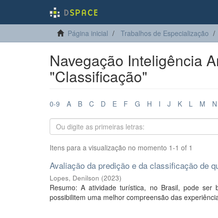
Página inicial
Trabalhos de Especialização
Navegação Inteligência Ar
"Classificação"
0-9
A
B
C
D
E
F
G
H
I
J
K
L
M
N
Itens para a visualização no momento 1-1 of 1
Avaliação da predição e da classificação de 
Lopes, Denilson
(
2023
)
Resumo: A atividade turística, no Brasil, pode ser b
possibilitem uma melhor compreensão das experiências 