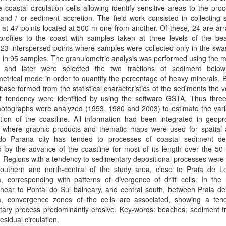
e coastal circulation cells allowing identify sensitive areas to the pro
and / or sediment accretion. The field work consisted in collecting
at 47 points located at 500 m one from another. Of these, 24 are ar
profiles to the coast with samples taken at three levels of the be
23 interspersed points where samples were collected only in the swa
g in 95 samples. The granulometric analysis was performed using the 
g and later were selected the two fractions of sediment belo
etrical mode in order to quantify the percentage of heavy minerals.
base formed from the statistical characteristics of the sediments the v
rt tendency were identified by using the software GSTA. Thus three
hotographs were analyzed (1953, 1980 and 2003) to estimate the vari
tion of the coastline. All information had been integrated in geopr
m where graphic products and thematic maps were used for spatial a
do Parana city has tended to processes of coastal sediment dep
d by the advance of the coastline for most of its length over the 50
. Regions with a tendency to sedimentary depositional processes were 
southern and north-central of the study area, close to Praia de L
, corresponding with patterns of divergence of drift cells. In the 
 near to Pontal do Sul balneary, and central south, between Praia d
, convergence zones of the cells are associated, showing a ten
tary process predominantly erosive. Key-words: beaches; sediment tr
esidual circulation.