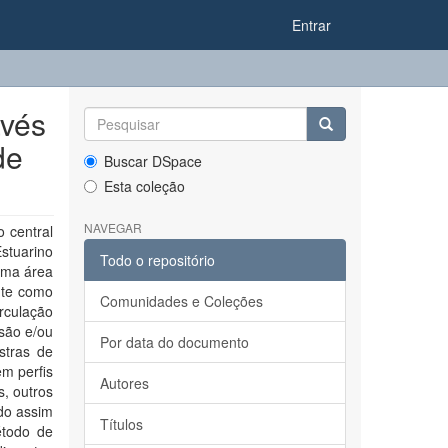
Entrar
avés
de
Buscar DSpace
Esta coleção
NAVEGAR
 central
stuarino
Todo o repositório
uma área
nte como
Comunidades e Coleções
rculação
osão e/ou
Por data do documento
stras de
m perfis
Autores
s, outros
do assim
Títulos
étodo de