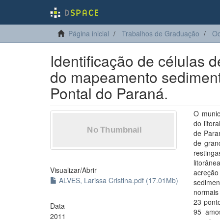
Página inicial
Trabalhos de Graduação
Oc
Identificação de células d
do mapeamento sedimento
Pontal do Paraná.
O munic
do lito
de Paran
de gran
resting
litorâne
Visualizar/
Abrir
acreção
ALVES, Larissa Cristina.pdf (17.01Mb)
sedimen
normais 
23 pont
Data
95 amos
2011