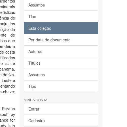
dimentos
Assuntos
minerais
isticas
Tipo
dência de
conjuntos
Esta coleção
sição da
ente de
Por data do documento
icos que
tendeu a
Autores
de costa
tificadas
Títulos
ão sul e
Ipanema,
 deriva.
Assuntos
e Leste e
sentando
Tipo
s-chave:
MINHA CONTA
he Parana
Entrar
south by
ance for
Cadastro
udy is to