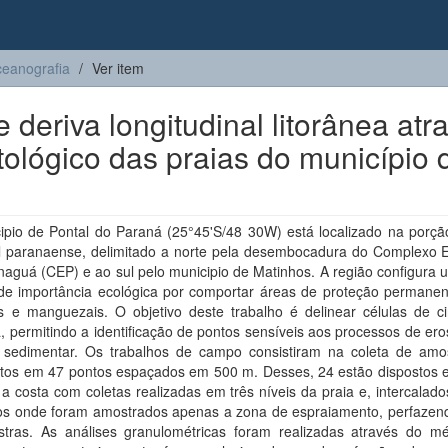
eanografia
Ver item
e deriva longitudinal litorânea atr
lógico das praias do município 
ipio de Pontal do Paraná (25°45'S/48 30W) está localizado na porção
ral paranaense, delimitado a norte pela desembocadura do Complexo E
aguá (CEP) e ao sul pelo municipio de Matinhos. A região configura 
de importância ecológica por comportar áreas de proteção permane
as e manguezais. O objetivo deste trabalho é delinear células de ci
a, permitindo a identificação de pontos sensíveis aos processos de er
 sedimentar. Os trabalhos de campo consistiram na coleta de amo
tos em 47 pontos espaçados em 500 m. Desses, 24 estão dispostos e
a costa com coletas realizadas em três níveis da praia e, intercalado
os onde foram amostrados apenas a zona de espraiamento, perfazen
tras. As análises granulométricas foram realizadas através do m