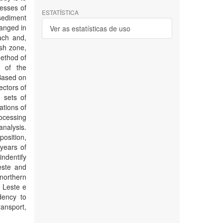
cesses of
ESTATÍSTICA
 sediment
ranged in
Ver as estatísticas de uso
ach and,
sh zone,
method of
w of the
 Based on
ectors of
 sets of
ations of
ocessing
nalysis.
osition,
 years of
indentify
este and
northern
e Leste e
dency to
ansport,