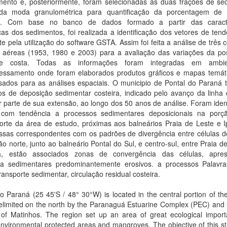
mento e, posteriormente, foram selecionadas as duas frações de se
da moda granulométrica para quantificação da porcentagem de 
s. Com base no banco de dados formado a partir das caracter
icas dos sedimentos, foi realizada a identificação dos vetores de ten
te pela utilização do software GSTA. Assim foi feita a análise de três 
s aéreas (1953, 1980 e 2003) para a avaliação das variações da po
de costa. Todas as informações foram integradas em ambi
essamento onde foram elaborados produtos gráficos e mapas temát
sados para as análises espaciais. O municipio de Pontal do Paraná 
os de deposição sedimentar costeira, indicado pelo avanço da linha 
 parte de sua extensão, ao longo dos 50 anos de análise. Foram iden
 com tendência a processos sedimentares deposicionais na porç
norte da área de estudo, próximas aos balneários Praia de Leste e 
ssas correspondentes com os padrões de divergência entre células de
o norte, junto ao balneário Pontal do Sul, e centro-sul, entre Praia d
, estão associados zonas de convergência das células, apre
ia sedimentares predominantemente erosivos. a processos Palavra
transporte sedimentar, circulação residual costeira.
o Paraná (25 45'S / 48° 30°W) is located in the central portion of t
elimited on the north by the Paranaguá Estuarine Complex (PEC) and 
y of Matinhos. The region set up an area of great ecological import
nvironmental protected areas and mangroves. The objective of this st