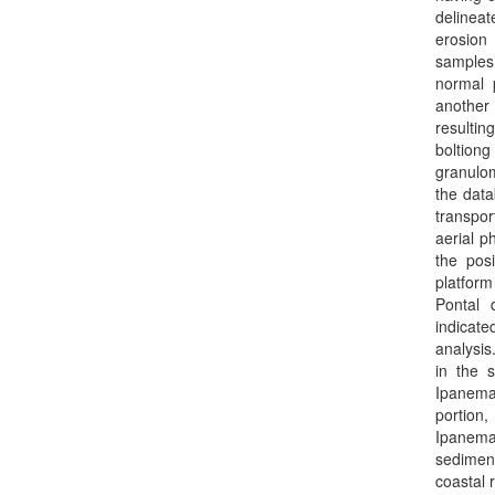
delineat
erosion 
samples 
normal 
another 
resultin
boltion
granulom
the data
transpo
aerial p
the posi
platfor
Pontal 
indicate
analysis
in the 
Ipanema
portion,
Ipanema
sedimen
coastal r