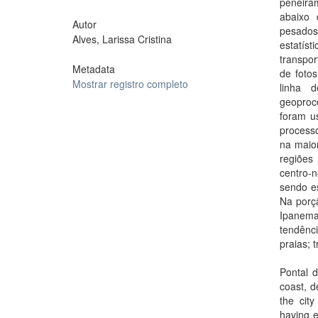
peneira
abaixo 
Autor
pesado
Alves, Larissa Cristina
estatíst
transpor
Metadata
de foto
Mostrar registro completo
linha 
geoproc
foram u
process
na maior
regiões
centro-
sendo e
Na porçã
Ipanema
tendênc
praias; 
Pontal d
coast, d
the cit
having e