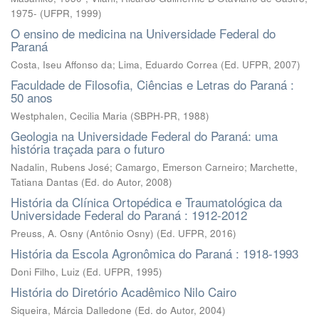
1975-
(
UFPR
,
1999
)
O ensino de medicina na Universidade Federal do
Paraná
Costa, Iseu Affonso da; Lima, Eduardo Correa
(
Ed. UFPR
,
2007
)
Faculdade de Filosofia, Ciências e Letras do Paraná :
50 anos
Westphalen, Cecilia Maria
(
SBPH-PR
,
1988
)
Geologia na Universidade Federal do Paraná: uma
história traçada para o futuro
Nadalin, Rubens José
;
Camargo, Emerson Carneiro
;
Marchette,
Tatiana Dantas
(
Ed. do Autor
,
2008
)
História da Clínica Ortopédica e Traumatológica da
Universidade Federal do Paraná : 1912-2012
Preuss, A. Osny (Antônio Osny)
(
Ed. UFPR
,
2016
)
História da Escola Agronômica do Paraná : 1918-1993
Doni Filho, Luiz
(
Ed. UFPR
,
1995
)
História do Diretório Acadêmico Nilo Cairo
Siqueira, Márcia Dalledone
(
Ed. do Autor
,
2004
)