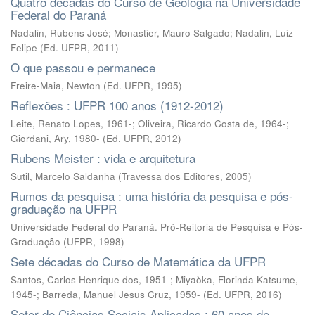
Quatro décadas do Curso de Geologia na Universidade
Federal do Paraná
Nadalin, Rubens José
;
Monastier, Mauro Salgado
;
Nadalin, Luiz
Felipe
(
Ed. UFPR
,
2011
)
O que passou e permanece
Freire-Maia, Newton
(
Ed. UFPR
,
1995
)
Reflexões : UFPR 100 anos (1912-2012)
Leite, Renato Lopes, 1961-; Oliveira, Ricardo Costa de, 1964-;
Giordani, Ary, 1980-
(
Ed. UFPR
,
2012
)
Rubens Meister : vida e arquitetura
Sutil, Marcelo Saldanha
(
Travessa dos Editores
,
2005
)
Rumos da pesquisa : uma história da pesquisa e pós-
graduação na UFPR
Universidade Federal do Paraná. Pró-Reitoria de Pesquisa e Pós-
Graduação
(
UFPR
,
1998
)
Sete décadas do Curso de Matemática da UFPR
Santos, Carlos Henrique dos, 1951-; Miyaòka, Florinda Katsume,
1945-; Barreda, Manuel Jesus Cruz, 1959-
(
Ed. UFPR
,
2016
)
Setor de Ciências Sociais Aplicadas : 60 anos de