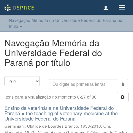
Toggl
navig
Navegação Memória da Universidade Federal do Paraná por
título
Navegação Memória da
Universidade Federal do
Paraná por título
Ir
Itens para a visualização no momento 8-27 of 36
Ensino da veterinária na Universidade Federal do
Paraná = the teaching of veterinary medicine at the
Universidade Federal do Paraná
Germiniani, Clotilde de Lourdes Branco, 1938-2018
;
Ohi,
Masahiko, 1950-
;
Vilani, Ricardo Guilherme D'Otaviano de Castro,