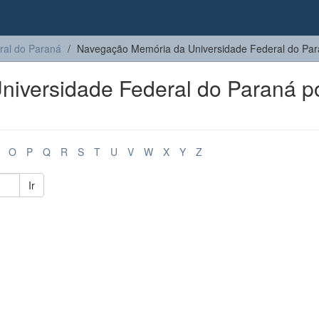
ral do Paraná
Navegação Memória da Universidade Federal do Para
iversidade Federal do Paraná p
O
P
Q
R
S
T
U
V
W
X
Y
Z
Ir