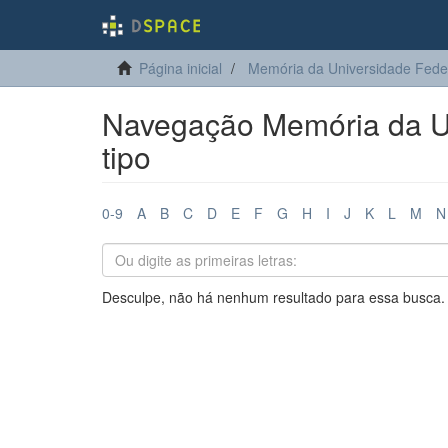
Página inicial
Memória da Universidade Fede
Navegação Memória da Un
tipo
0-9
A
B
C
D
E
F
G
H
I
J
K
L
M
N
Desculpe, não há nenhum resultado para essa busca.