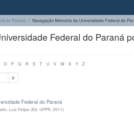
ral do Paraná
Navegação Memória da Universidade Federal do Para
iversidade Federal do Paraná p
O
P
Q
R
S
T
U
V
W
X
Y
Z
Ir
ersidade Federal do Paraná
lin, Luiz Felipe
(
Ed. UFPR
,
2011
)