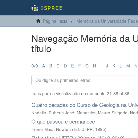
Página inicial
Memória da Universidade Fede
Navegação Memória da Un
título
0-9
A
B
C
D
E
F
G
H
I
J
K
L
M
N
Itens para a visualização no momento 21-36 of 36
Quatro décadas do Curso de Geologia na Univ
Nadalin, Rubens José
;
Monastier, Mauro Salgado
;
Nada
O que passou e permanece
Freire-Maia, Newton
(
Ed. UFPR
,
1995
)
Reflexões : UFPR 100 anos (1912-2012)