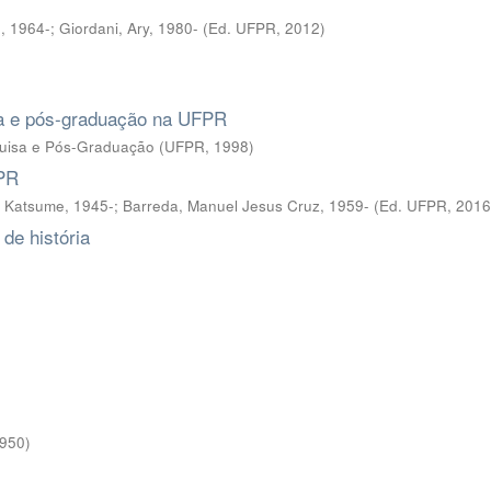
, 1964-; Giordani, Ary, 1980-
(
Ed. UFPR
,
2012
)
sa e pós-graduação na UFPR
quisa e Pós-Graduação
(
UFPR
,
1998
)
FPR
a Katsume, 1945-; Barreda, Manuel Jesus Cruz, 1959-
(
Ed. UFPR
,
2016
de história
950
)