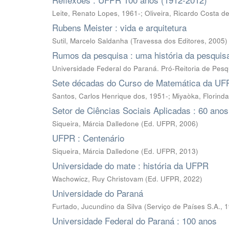
Leite, Renato Lopes, 1961-; Oliveira, Ricardo Costa de
Rubens Meister : vida e arquitetura
Sutil, Marcelo Saldanha
(
Travessa dos Editores
,
2005
)
Rumos da pesquisa : uma história da pesqui
Universidade Federal do Paraná. Pró-Reitoria de Pes
Sete décadas do Curso de Matemática da U
Santos, Carlos Henrique dos, 1951-; Miyaòka, Florind
Setor de Ciências Sociais Aplicadas : 60 anos 
Siqueira, Márcia Dalledone
(
Ed. UFPR
,
2006
)
UFPR : Centenário
Siqueira, Márcia Dalledone
(
Ed. UFPR
,
2013
)
Universidade do mate : história da UFPR
Wachowicz, Ruy Christovam
(
Ed. UFPR
,
2022
)
Universidade do Paraná
Furtado, Jucundino da Silva
(
Serviço de Países S.A.
,
1
Universidade Federal do Paraná : 100 anos