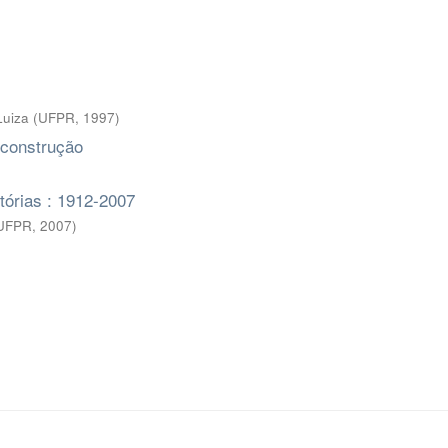
Luiza
(
UFPR
,
1997
)
 construção
tórias : 1912-2007
 UFPR
,
2007
)