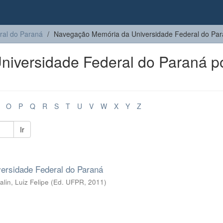
ral do Paraná
Navegação Memória da Universidade Federal do Para
iversidade Federal do Paraná p
O
P
Q
R
S
T
U
V
W
X
Y
Z
Ir
ersidade Federal do Paraná
lin, Luiz Felipe
(
Ed. UFPR
,
2011
)