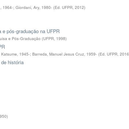
, 1964-; Giordani, Ary, 1980-
(
Ed. UFPR
,
2012
)
sa e pós-graduação na UFPR
quisa e Pós-Graduação
(
UFPR
,
1998
)
FPR
a Katsume, 1945-; Barreda, Manuel Jesus Cruz, 1959-
(
Ed. UFPR
,
2016
de história
950
)