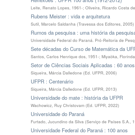
Leite, Renato Lopes, 1961-; Oliveira, Ricardo Costa de
Rubens Meister : vida e arquitetura
Sutil, Marcelo Saldanha
(
Travessa dos Editores
,
2005
)
Rumos da pesquisa : uma história da pesqui
Universidade Federal do Paraná. Pró-Reitoria de Pes
Sete décadas do Curso de Matemática da U
Santos, Carlos Henrique dos, 1951-; Miyaòka, Florind
Setor de Ciências Sociais Aplicadas : 60 anos 
Siqueira, Márcia Dalledone
(
Ed. UFPR
,
2006
)
UFPR : Centenário
Siqueira, Márcia Dalledone
(
Ed. UFPR
,
2013
)
Universidade do mate : história da UFPR
Wachowicz, Ruy Christovam
(
Ed. UFPR
,
2022
)
Universidade do Paraná
Furtado, Jucundino da Silva
(
Serviço de Países S.A.
,
1
Universidade Federal do Paraná : 100 anos