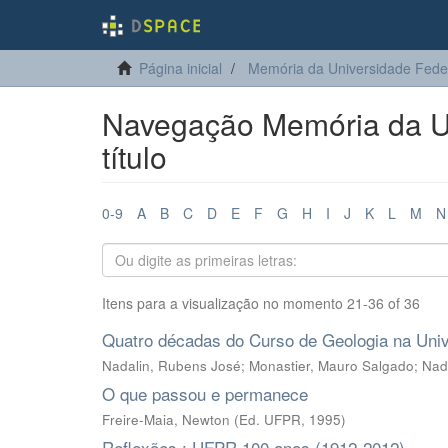
Página inicial
Memória da Universidade Fede
Navegação Memória da Un
título
0-9
A
B
C
D
E
F
G
H
I
J
K
L
M
N
Itens para a visualização no momento 21-36 of 36
Quatro décadas do Curso de Geologia na Univ
Nadalin, Rubens José
;
Monastier, Mauro Salgado
;
Nada
O que passou e permanece
Freire-Maia, Newton
(
Ed. UFPR
,
1995
)
Reflexões : UFPR 100 anos (1912-2012)