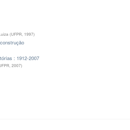
Luiza
(
UFPR
,
1997
)
 construção
tórias : 1912-2007
 UFPR
,
2007
)