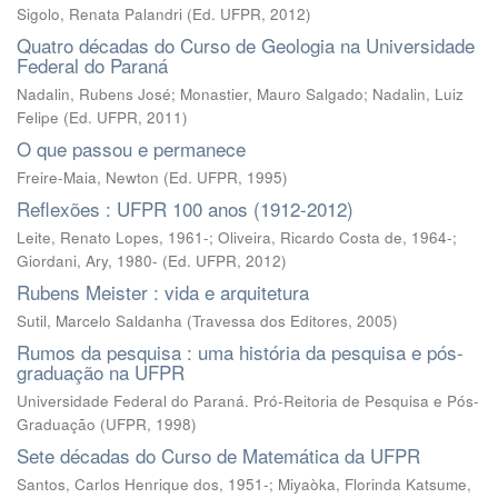
Sigolo, Renata Palandri
(
Ed. UFPR
,
2012
)
Quatro décadas do Curso de Geologia na Universidade
Federal do Paraná
Nadalin, Rubens José
;
Monastier, Mauro Salgado
;
Nadalin, Luiz
Felipe
(
Ed. UFPR
,
2011
)
O que passou e permanece
Freire-Maia, Newton
(
Ed. UFPR
,
1995
)
Reflexões : UFPR 100 anos (1912-2012)
Leite, Renato Lopes, 1961-; Oliveira, Ricardo Costa de, 1964-;
Giordani, Ary, 1980-
(
Ed. UFPR
,
2012
)
Rubens Meister : vida e arquitetura
Sutil, Marcelo Saldanha
(
Travessa dos Editores
,
2005
)
Rumos da pesquisa : uma história da pesquisa e pós-
graduação na UFPR
Universidade Federal do Paraná. Pró-Reitoria de Pesquisa e Pós-
Graduação
(
UFPR
,
1998
)
Sete décadas do Curso de Matemática da UFPR
Santos, Carlos Henrique dos, 1951-; Miyaòka, Florinda Katsume,