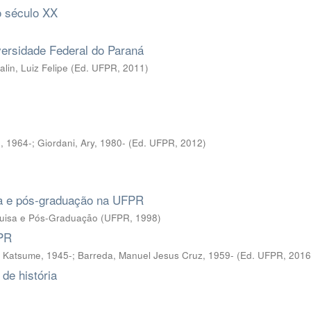
o século XX
ersidade Federal do Paraná
lin, Luiz Felipe
(
Ed. UFPR
,
2011
)
, 1964-; Giordani, Ary, 1980-
(
Ed. UFPR
,
2012
)
sa e pós-graduação na UFPR
quisa e Pós-Graduação
(
UFPR
,
1998
)
FPR
a Katsume, 1945-; Barreda, Manuel Jesus Cruz, 1959-
(
Ed. UFPR
,
2016
de história