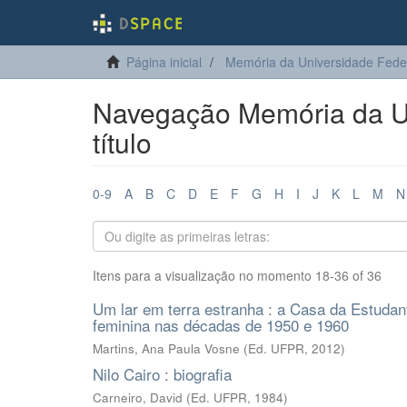
Página inicial
Memória da Universidade Fede
Navegação Memória da Un
título
0-9
A
B
C
D
E
F
G
H
I
J
K
L
M
N
Itens para a visualização no momento 18-36 of 36
Um lar em terra estranha : a Casa da Estudant
feminina nas décadas de 1950 e 1960
Martins, Ana Paula Vosne
(
Ed. UFPR
,
2012
)
Nilo Cairo : biografia
Carneiro, David
(
Ed. UFPR
,
1984
)