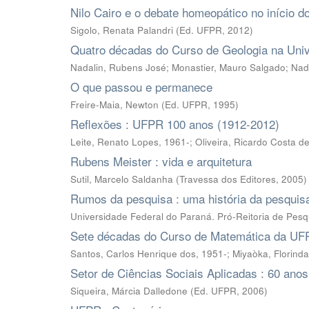
Nilo Cairo e o debate homeopático no início d
Sigolo, Renata Palandri
(
Ed. UFPR
,
2012
)
Quatro décadas do Curso de Geologia na Univ
Nadalin, Rubens José
;
Monastier, Mauro Salgado
;
Nada
O que passou e permanece
Freire-Maia, Newton
(
Ed. UFPR
,
1995
)
Reflexões : UFPR 100 anos (1912-2012)
Leite, Renato Lopes, 1961-; Oliveira, Ricardo Costa de
Rubens Meister : vida e arquitetura
Sutil, Marcelo Saldanha
(
Travessa dos Editores
,
2005
)
Rumos da pesquisa : uma história da pesqui
Universidade Federal do Paraná. Pró-Reitoria de Pes
Sete décadas do Curso de Matemática da U
Santos, Carlos Henrique dos, 1951-; Miyaòka, Florind
Setor de Ciências Sociais Aplicadas : 60 anos 
Siqueira, Márcia Dalledone
(
Ed. UFPR
,
2006
)