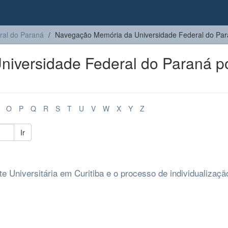
ral do Paraná
Navegação Memória da Universidade Federal do Para
iversidade Federal do Paraná p
O
P
Q
R
S
T
U
V
W
X
Y
Z
Ir
e Universitária em Curitiba e o processo de individualizaçã