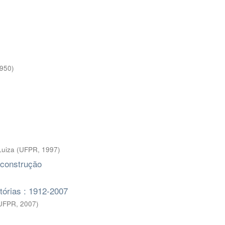
950
)
Luiza
(
UFPR
,
1997
)
 construção
tórias : 1912-2007
 UFPR
,
2007
)